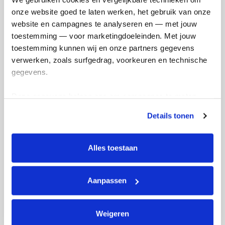
onze website goed te laten werken, het gebruik van onze 
website en campagnes te analyseren en — met jouw 
We zijn de € 4000,-
toestemming — voor marketingdoeleinden. Met jouw 
gepasseerd!
toestemming kunnen wij en onze partners gegevens 
verwerken, zoals surfgedrag, voorkeuren en technische 
donderdag 17 december 2020
gegevens.
Deze gegevens helpen ons om campagnes te meten, 
prestaties te verbeteren en relevante KWF-content te 
Details tonen
tonen. Je kunt je toestemming op elk moment wijzigen of 
intrekken via Cookie instellingen onderaan de pagina. De 
lijst met cookies is te vinden in het tabblad “details”.
Alles toestaan
Aanpassen
Weigeren