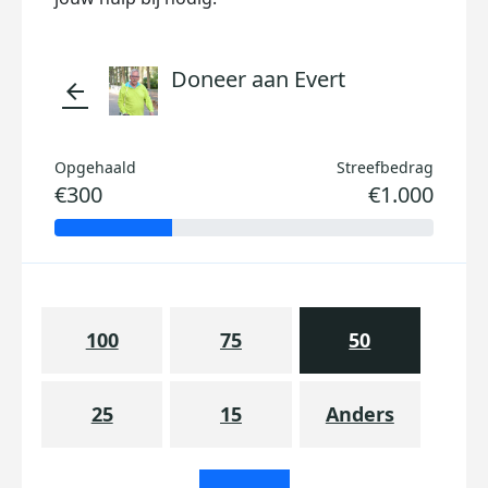
Doneer aan Evert
arrow_back
Opgehaald
Streefbedrag
€300
€1.000
100
75
50
25
15
Anders