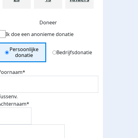
Doneer
Ik doe een anonieme donatie
Donation Type
Persoonlijke
Bedrijfsdonatie
donatie
Voornaam*
Tussenv.
Achternaam*