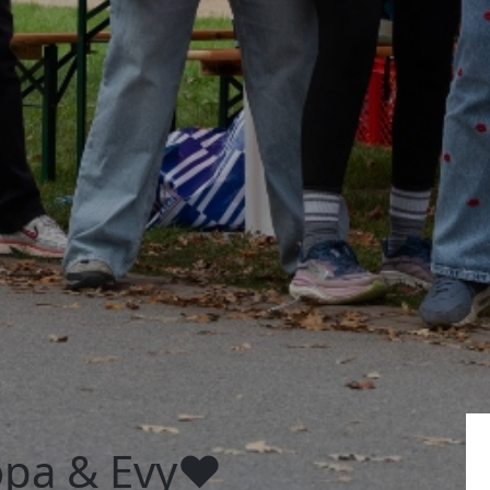
opa & Evy❤