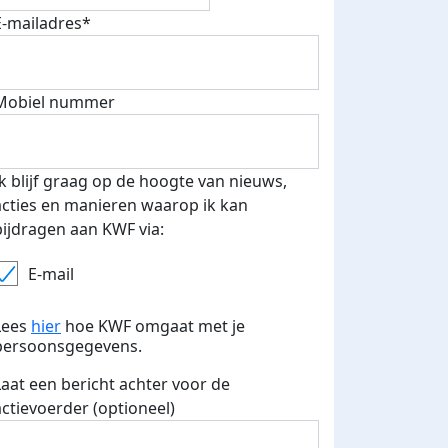
E-mailadres*
Mobiel nummer
Ik blijf graag op de hoogte van nieuws,
acties en manieren waarop ik kan
bijdragen aan KWF via:
E-mail
Lees
hier
hoe KWF omgaat met je
persoonsgegevens.
Laat een bericht achter voor de
actievoerder (optioneel)