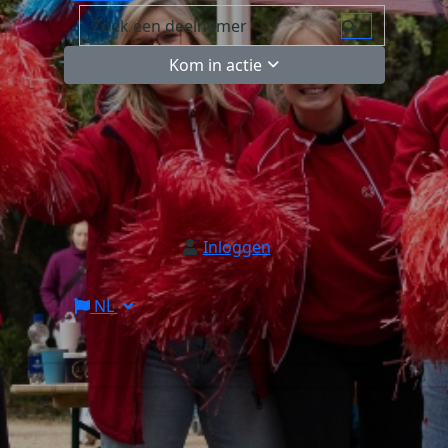
Kom in actie
Inloggen
NL