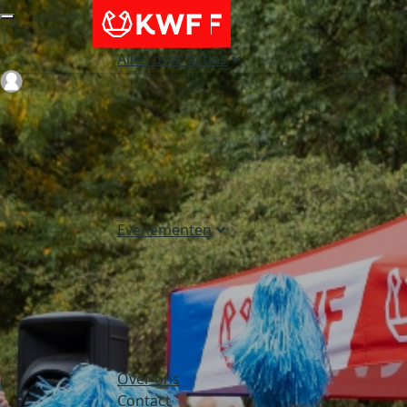
Alles over acties
Login
Evenementen
Over ons
Contact