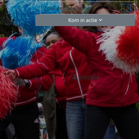
Kom in actie
Inloggen
NL