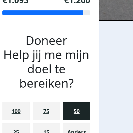
€1.095
€1.200
Doneer
Help jij me mijn
doel te
bereiken?
100
75
50
25
15
Anders