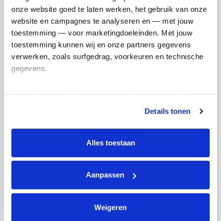
onze website goed te laten werken, het gebruik van onze 
website en campagnes te analyseren en — met jouw 
toestemming — voor marketingdoeleinden. Met jouw 
toestemming kunnen wij en onze partners gegevens 
verwerken, zoals surfgedrag, voorkeuren en technische 
gegevens.
Deze gegevens helpen ons om campagnes te meten, 
prestaties te verbeteren en relevante KWF-content te 
Details tonen
tonen. Je kunt je toestemming op elk moment wijzigen of 
intrekken via Cookie instellingen onderaan de pagina. De 
lijst met cookies is te vinden in het tabblad “details”.
Alles toestaan
Aanpassen
Het is zover, zaterdagochtend gaan we in
kleine kring (familie) het door papa
geschreven boek aan hem overhandigen.
Weigeren