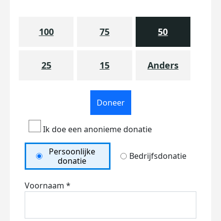
100
75
50
25
15
Anders
Doneer
Ik doe een anonieme donatie
Persoonlijke
Bedrijfsdonatie
donatie
Voornaam *