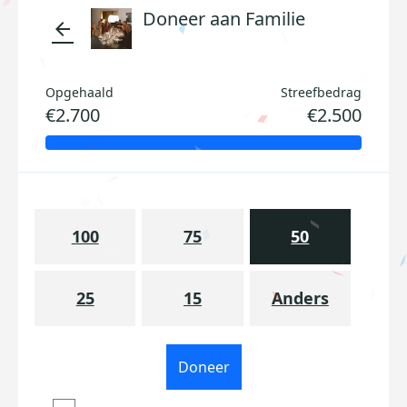
Doneer aan Familie
arrow_back
Opgehaald
Streefbedrag
€2.700
€2.500
100
75
50
25
15
Anders
Doneer