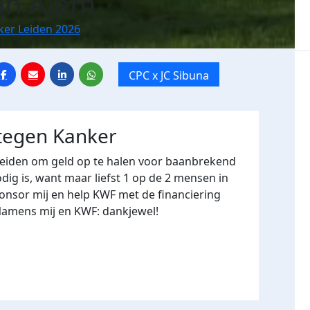
an Alem
ker Leiden 2026
CPC x JC Sibuna
 tegen Kanker
Leiden om geld op te halen voor baanbrekend
ig is, want maar liefst 1 op de 2 mensen in
onsor mij en help KWF met de financiering
Namens mij en KWF: dankjewel!