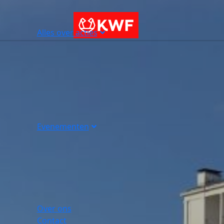
Alles over acties
Evenementen
Over ons
Contact