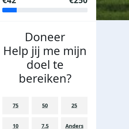
€42
€250
Doneer
Help jij me mijn
doel te
bereiken?
75
50
25
10
7.5
Anders