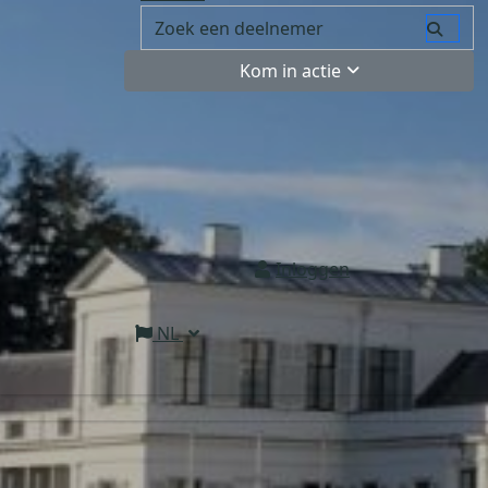
Kom in actie
Inloggen
NL