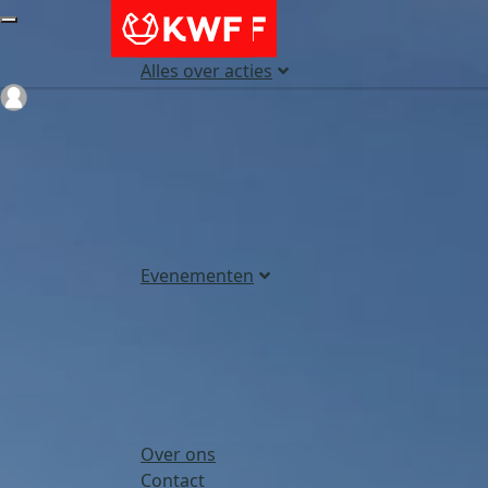
Alles over acties
Login
Evenementen
Over ons
Contact