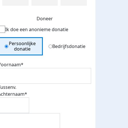
Doneer
Ik doe een anonieme donatie
Donation Type
Persoonlijke
Bedrijfsdonatie
donatie
Voornaam*
Tussenv.
Achternaam*