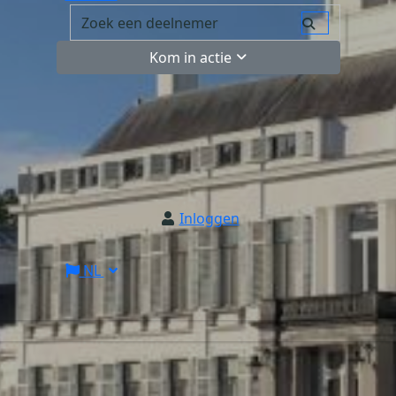
Kom in actie
Inloggen
NL