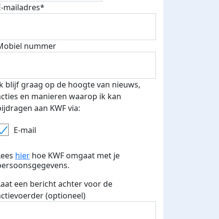
E-mailadres*
fondsenwerver
E-mails verstuurd
Mobiel nummer
Ik blijf graag op de hoogte van nieuws,
acties en manieren waarop ik kan
bijdragen aan KWF via:
E-mail
Lees
hier
hoe KWF omgaat met je
persoonsgegevens.
Laat een bericht achter voor de
actievoerder (optioneel)