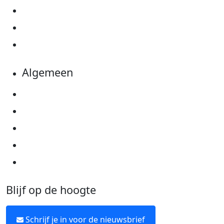
Actiematerialen
Evenementen
Kom in actie
Algemeen
Privacyverklaring
Cookie instellingen
Algemene voorwaarden
Over KWF Kankerbestrijding
Neem contact op
Blijf op de hoogte
Schrijf je in voor de nieuwsbrief