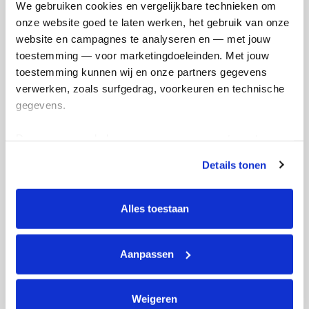
We gebruiken cookies en vergelijkbare technieken om 
onze website goed te laten werken, het gebruik van onze 
Straatfeest Buitendams Hardinxveld
website en campagnes te analyseren en — met jouw 
van Joke Ruiter
toestemming — voor marketingdoeleinden. Met jouw 
toestemming kunnen wij en onze partners gegevens 
verwerken, zoals surfgedrag, voorkeuren en technische 
Opgehaald:
gegevens.
€1.281
Deze gegevens helpen ons om campagnes te meten, 
prestaties te verbeteren en relevante KWF-content te 
Details tonen
tonen. Je kunt je toestemming op elk moment wijzigen of 
intrekken via Cookie instellingen onderaan de pagina. De 
lijst met cookies is te vinden in het tabblad “details”.
Alles toestaan
Straatfeest Buitendams Hardinxveld
van Johan de de Ruiter
Aanpassen
Opgehaald:
€11
Weigeren