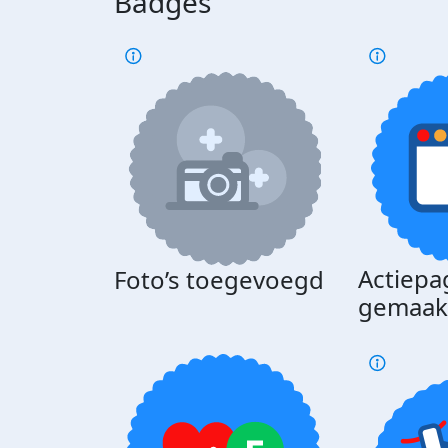
Badges
Actiepa
Foto’s toegevoegd
gemaak