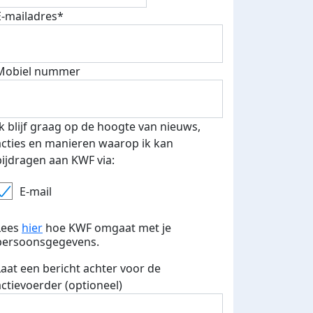
E-mailadres*
Mobiel nummer
Ik blijf graag op de hoogte van nieuws,
acties en manieren waarop ik kan
bijdragen aan KWF via:
E-mail
Lees
hier
hoe KWF omgaat met je
persoonsgegevens.
Laat een bericht achter voor de
actievoerder (optioneel)