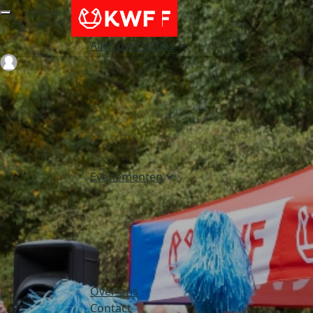
Alles over acties
Login
Evenementen
Over ons
Contact