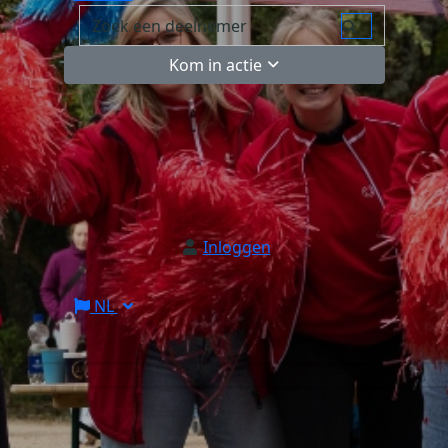
Kom in actie
Inloggen
NL