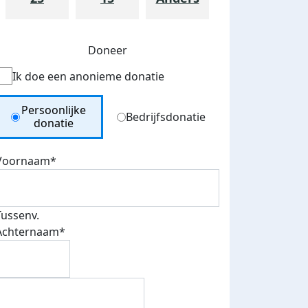
Doneer
Ik doe een anonieme donatie
Donation Type
Persoonlijke
Bedrijfsdonatie
donatie
Voornaam*
teurs
nkt
Tussenv.
Achternaam*