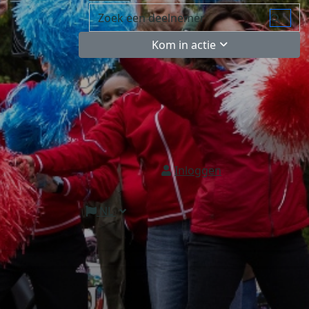
Kom in actie
Inloggen
NL