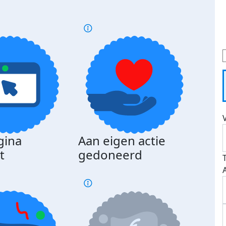
gina
Aan eigen actie
Dona
t
gedoneerd
beda