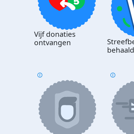
Vijf donaties
Streefb
ontvangen
behaal