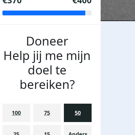
€370
€400
Doneer
Help jij me mijn
doel te
bereiken?
100
75
50
25
15
Anders