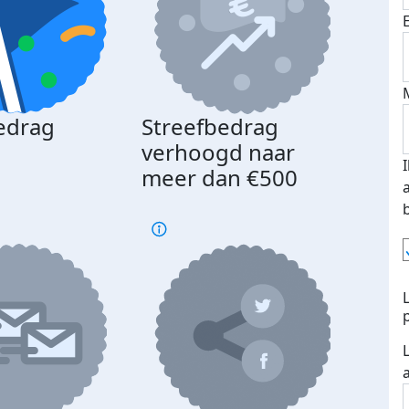
edrag
Streefbedrag
d
verhoogd naar
meer dan €500