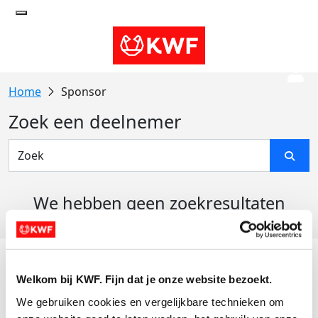
Sponsor
Zoek een deelnemer
We hebben geen zoekresultaten
gevonden
Acties
Welkom bij KWF. Fijn dat je onze website bezoekt.
Actiematerialen
We gebruiken cookies en vergelijkbare technieken om 
Evenementen