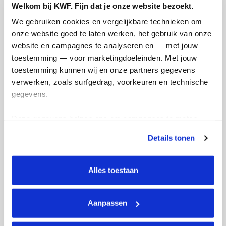
Welkom bij KWF. Fijn dat je onze website bezoekt.
We gebruiken cookies en vergelijkbare technieken om 
onze website goed te laten werken, het gebruik van onze 
website en campagnes te analyseren en — met jouw 
toestemming — voor marketingdoeleinden. Met jouw 
toestemming kunnen wij en onze partners gegevens 
verwerken, zoals surfgedrag, voorkeuren en technische 
gegevens.
Actiepagina gemaakt
Deze gegevens helpen ons om campagnes te meten, 
prestaties te verbeteren en relevante KWF-content te 
Details tonen
tonen. Je kunt je toestemming op elk moment wijzigen of 
intrekken via Cookie instellingen onderaan de pagina. De 
lijst met cookies is te vinden in het tabblad “details”.
Alles toestaan
Aanpassen