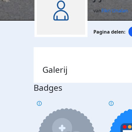
van
Fikri Unalan
Galerij
Badges