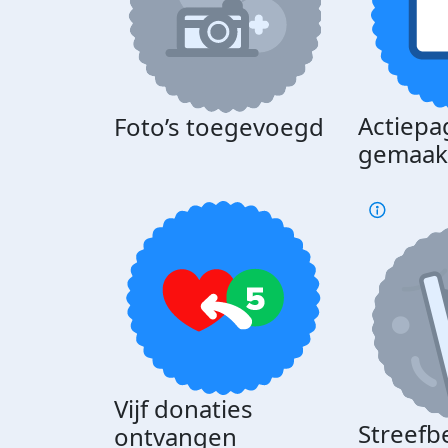
Actiepa
Foto’s toegevoegd
gemaak
Vijf donaties
Streefb
ontvangen