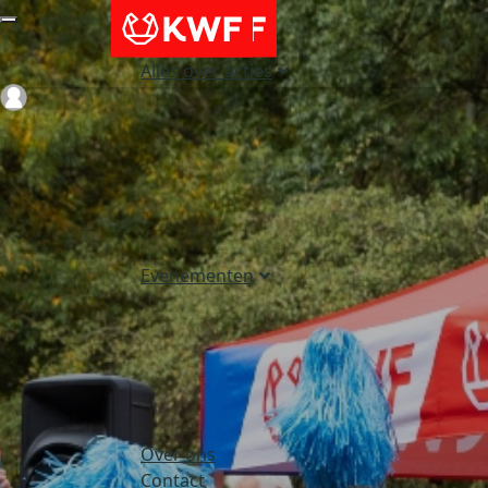
Alles over acties
Login
Evenementen
Over ons
Contact