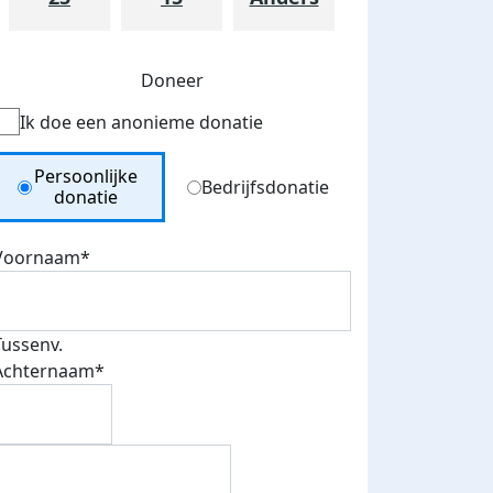
Doneer
Ik doe een anonieme donatie
teurs
nkt
Donation Type
Persoonlijke
Bedrijfsdonatie
donatie
Voornaam*
Tussenv.
Achternaam*