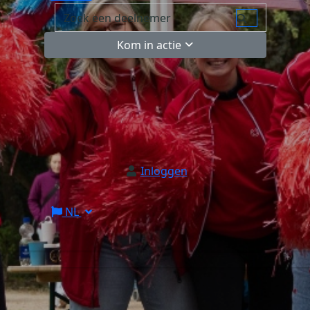
Kom in actie
Inloggen
NL