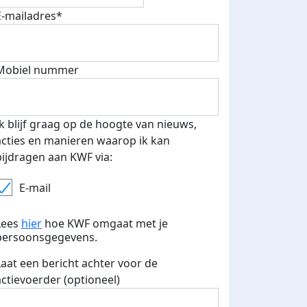
E-mailadres*
Mobiel nummer
Ik blijf graag op de hoogte van nieuws,
acties en manieren waarop ik kan
bijdragen aan KWF via:
E-mail
Lees
hier
hoe KWF omgaat met je
persoonsgegevens.
Laat een bericht achter voor de
actievoerder (optioneel)