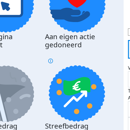
gina
Aan eigen actie
Dona
t
gedoneerd
beda
edrag
Streefbedrag