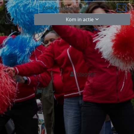
Kom in actie
Inloggen
NL