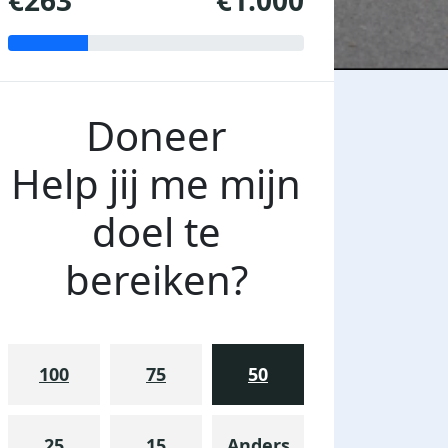
€263
€1.000
Doneer
Help jij me mijn
doel te
bereiken?
100
75
50
25
15
Anders