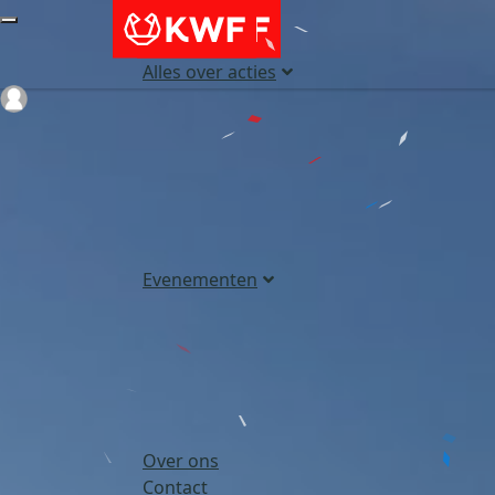
Alles over acties
Login
Evenementen
Over ons
Contact