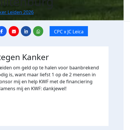
Miltenburg
ker Leiden 2026
CPC x JC Leica
 tegen Kanker
Leiden om geld op te halen voor baanbrekend
ig is, want maar liefst 1 op de 2 mensen in
onsor mij en help KWF met de financiering
Namens mij en KWF: dankjewel!