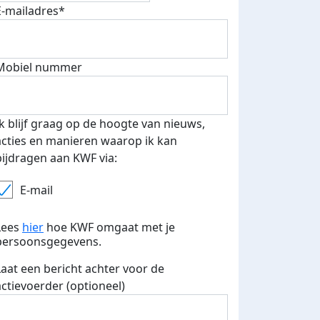
E-mailadres*
fondsenwerver
E-mails verstuurd
Mobiel nummer
Ik blijf graag op de hoogte van nieuws,
acties en manieren waarop ik kan
bijdragen aan KWF via:
E-mail
Lees
hier
hoe KWF omgaat met je
persoonsgegevens.
Laat een bericht achter voor de
actievoerder (optioneel)