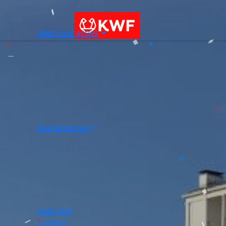
Alles over acties
Evenementen
Over ons
Contact