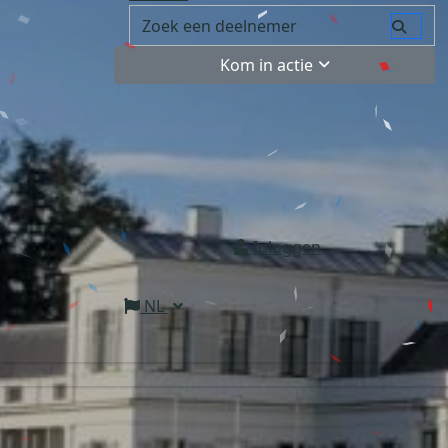
Kom in actie
Inloggen
NL