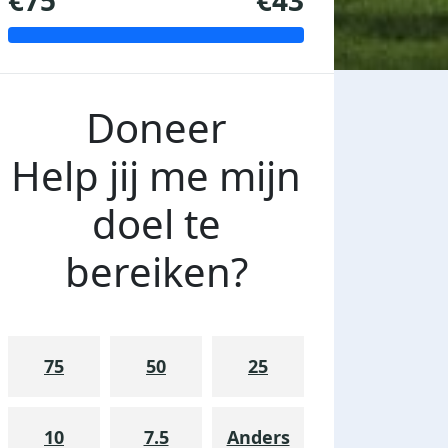
€75
€43
Doneer
Help jij me mijn
doel te
bereiken?
75
50
25
10
7.5
Anders