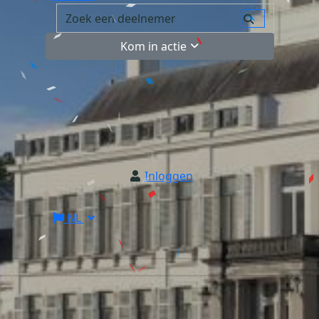
Kom in actie
Inloggen
NL