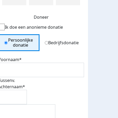
Doneer
Ik doe een anonieme donatie
Donation Type
Persoonlijke
Bedrijfsdonatie
donatie
Voornaam*
Tussenv.
Achternaam*