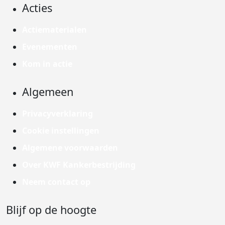
Acties
Actiematerialen
Evenementen
Kom in actie
Algemeen
Privacyverklaring
Cookie instellingen
Algemene voorwaarden
Over KWF Kankerbestrijding
Neem contact op
Blijf op de hoogte