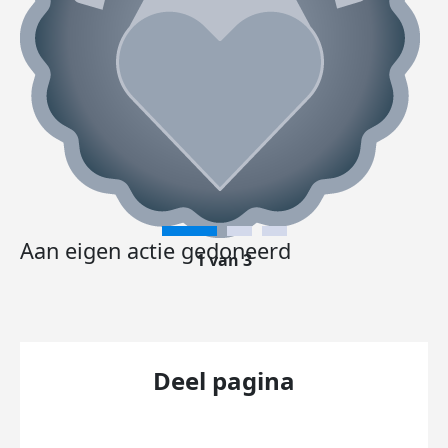
Aan eigen actie gedoneerd
1 van 3
Deel pagina