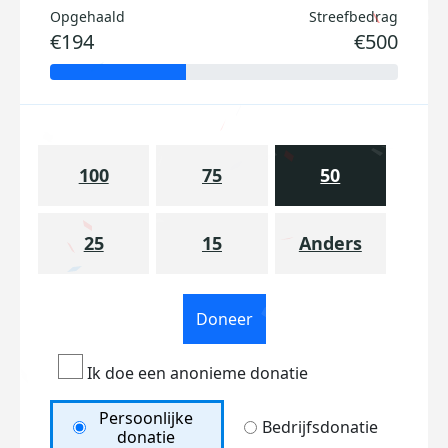
Opgehaald
Streefbedrag
€194
€500
100
75
50
25
15
Anders
Doneer
Ik doe een anonieme donatie
Persoonlijke
Bedrijfsdonatie
donatie