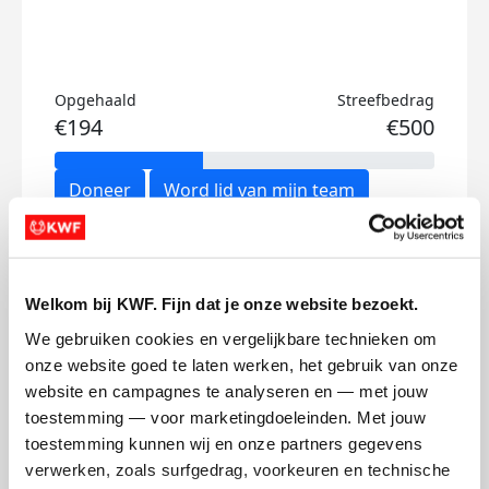
Opgehaald
Streefbedrag
€194
€500
Doneer
Word lid van mijn team
Updates
Welkom bij KWF. Fijn dat je onze website bezoekt.
We gebruiken cookies en vergelijkbare technieken om 
onze website goed te laten werken, het gebruik van onze 
website en campagnes te analyseren en — met jouw 
Fietsen voor het goede doel
toestemming — voor marketingdoeleinden. Met jouw 
toestemming kunnen wij en onze partners gegevens 
woensdag 5 augustus 2020
verwerken, zoals surfgedrag, voorkeuren en technische 