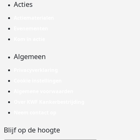
Acties
Actiematerialen
Evenementen
Kom in actie
Algemeen
Privacyverklaring
Cookie instellingen
Algemene voorwaarden
Over KWF Kankerbestrijding
Neem contact op
Blijf op de hoogte