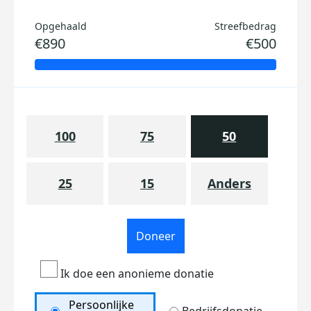
Opgehaald
Streefbedrag
€890
€500
100
75
50
25
15
Anders
Doneer
Ik doe een anonieme donatie
Persoonlijke