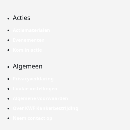
Acties
Actiematerialen
Evenementen
Kom in actie
Algemeen
Privacyverklaring
Cookie instellingen
Algemene voorwaarden
Over KWF Kankerbestrijding
Neem contact op