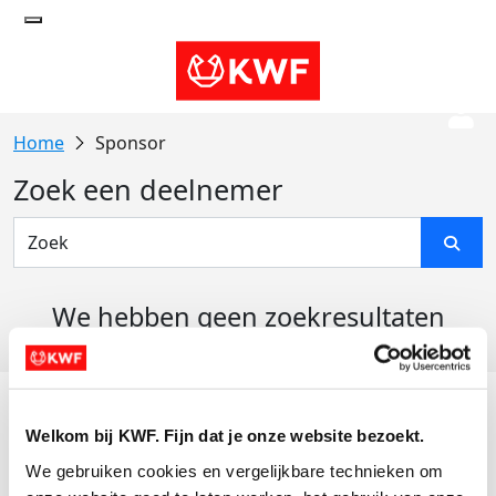
Sponsor
Zoek een deelnemer
We hebben geen zoekresultaten
gevonden
Acties
Welkom bij KWF. Fijn dat je onze website bezoekt.
Actiematerialen
We gebruiken cookies en vergelijkbare technieken om 
Evenementen