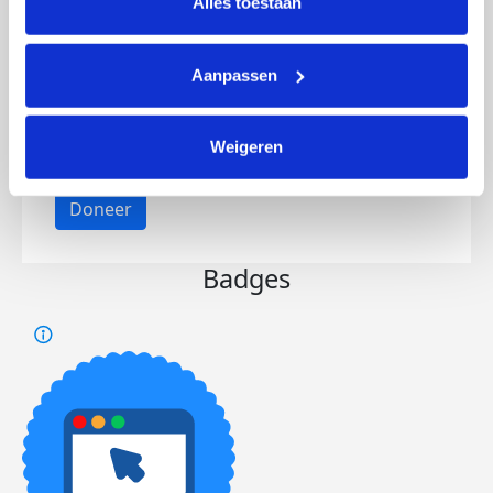
Alles toestaan
Aanpassen
Opgehaald
Streefbedrag
€1.001
€1.000
Weigeren
Doneer
Badges