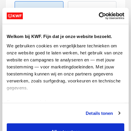
Welkom bij KWF. Fijn dat je onze website bezoekt.
Creditcard
We gebruiken cookies en vergelijkbare technieken om 
Referentie
onze website goed te laten werken, het gebruik van onze 
website en campagnes te analyseren en — met jouw 
toestemming — voor marketingdoeleinden. Met jouw 
toestemming kunnen wij en onze partners gegevens 
verwerken, zoals surfgedrag, voorkeuren en technische 
gegevens.
Deze gegevens helpen ons om campagnes te meten, 
Ik wil bijdragen aan de transactiekosten
prestaties te verbeteren en relevante KWF-content te 
Details tonen
en betaal €0.75 extra.
tonen. Je kunt je toestemming op elk moment wijzigen of 
intrekken via Cookie instellingen onderaan de pagina. De 
Doneer nu
lijst met cookies is te vinden in het tabblad “details”.