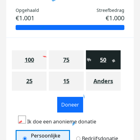
Opgehaald
Streefbedrag
€1.001
€1.000
100
75
50
25
15
Anders
Doneer
Ik doe een anonieme donatie
Persoonlijke
Bedrijfsdonatie