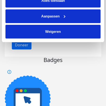
Alles toestaan
Aanpassen
Opgehaald
Streefbedrag
€1.001
€1.000
Weigeren
Doneer
Badges