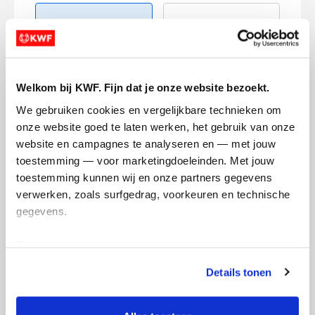
Welkom bij KWF. Fijn dat je onze website bezoekt.
Creditcard
We gebruiken cookies en vergelijkbare technieken om 
Referentie
onze website goed te laten werken, het gebruik van onze 
website en campagnes te analyseren en — met jouw 
toestemming — voor marketingdoeleinden. Met jouw 
toestemming kunnen wij en onze partners gegevens 
verwerken, zoals surfgedrag, voorkeuren en technische 
gegevens.
Deze gegevens helpen ons om campagnes te meten, 
Ik wil bijdragen aan de transactiekosten
prestaties te verbeteren en relevante KWF-content te 
Details tonen
en betaal €0.75 extra.
tonen. Je kunt je toestemming op elk moment wijzigen of 
intrekken via Cookie instellingen onderaan de pagina. De 
Doneer nu
lijst met cookies is te vinden in het tabblad “details”.