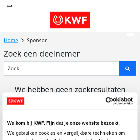
Sponsor
Zoek een deelnemer
We hebben geen zoekresultaten
gevonden
Acties
Welkom bij KWF. Fijn dat je onze website bezoekt.
Actiematerialen
We gebruiken cookies en vergelijkbare technieken om 
Evenementen