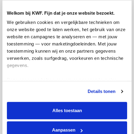
Opgehaald
Streefbedrag
Welkom bij KWF. Fijn dat je onze website bezoekt.
€282
€300
We gebruiken cookies en vergelijkbare technieken om 
onze website goed te laten werken, het gebruik van onze 
website en campagnes te analyseren en — met jouw 
Doneer
toestemming — voor marketingdoeleinden. Met jouw 
toestemming kunnen wij en onze partners gegevens 
verwerken, zoals surfgedrag, voorkeuren en technische 
Updates
gegevens.
Deze gegevens helpen ons om campagnes te meten, 
prestaties te verbeteren en relevante KWF-content te 
Details tonen
tonen. Je kunt je toestemming op elk moment wijzigen of 
Bedankt voor de donaties
Bed
intrekken via Cookie instellingen onderaan de pagina. De 
🙏🙏🙏
jull
lijst met cookies is te vinden in het tabblad “details”.
Alles toestaan
zaterdag 31 mei 2025
woen
Beda
Aanpassen