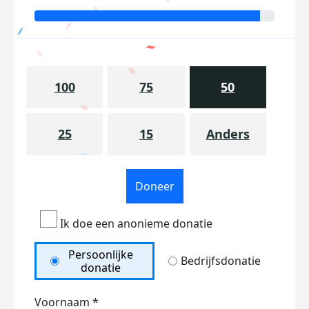
100
75
50
25
15
Anders
Doneer
Ik doe een anonieme donatie
Persoonlijke
Bedrijfsdonatie
donatie
Voornaam *