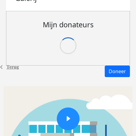
Mijn donateurs
Terug
Doneer