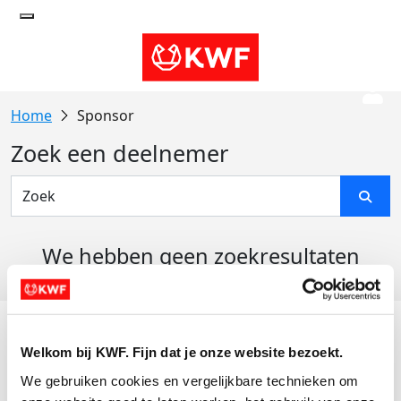
Sponsor
Zoek een deelnemer
We hebben geen zoekresultaten
gevonden
Acties
Welkom bij KWF. Fijn dat je onze website bezoekt.
Actiematerialen
We gebruiken cookies en vergelijkbare technieken om 
Evenementen