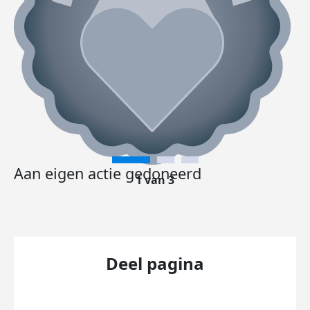
Aan eigen actie gedoneerd
1 van 3
Deel pagina