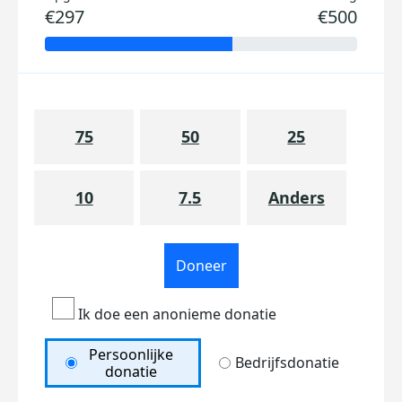
€297
€500
75
50
25
10
7.5
Anders
Doneer
Ik doe een anonieme donatie
Persoonlijke
Bedrijfsdonatie
donatie