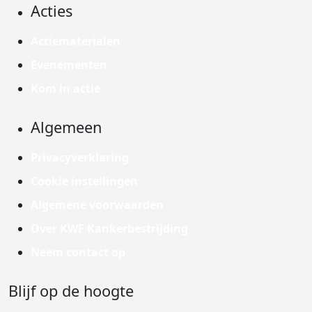
Acties
Actiematerialen
Evenementen
Kom in actie
Algemeen
Privacyverklaring
Cookie instellingen
Algemene voorwaarden
Over KWF Kankerbestrijding
Neem contact op
Blijf op de hoogte