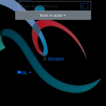
Kom in actie
Inloggen
NL