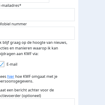
E-mailadres*
Mobiel nummer
teurs
Ik blijf graag op de hoogte van nieuws,
nkt
acties en manieren waarop ik kan
bijdragen aan KWF via:
E-mail
Lees
hier
hoe KWF omgaat met je
persoonsgegevens.
Laat een bericht achter voor de
actievoerder (optioneel)