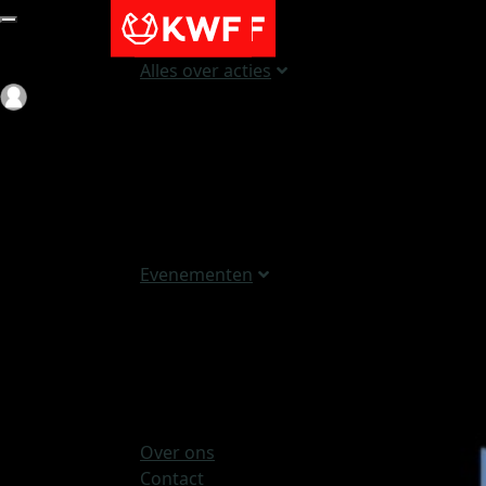
Alles over acties
Login
Evenementen
Over ons
Contact