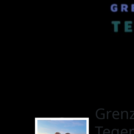
Gren
Tege