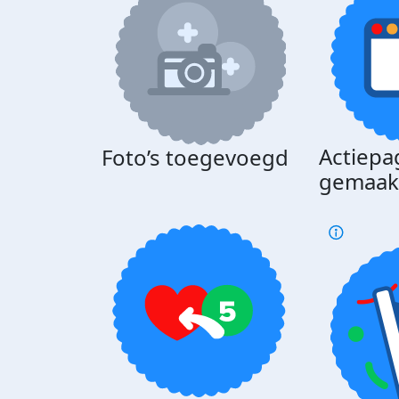
Actiepa
Foto’s toegevoegd
gemaak