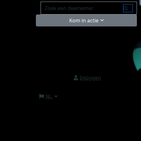
Kom in actie
Inloggen
NL