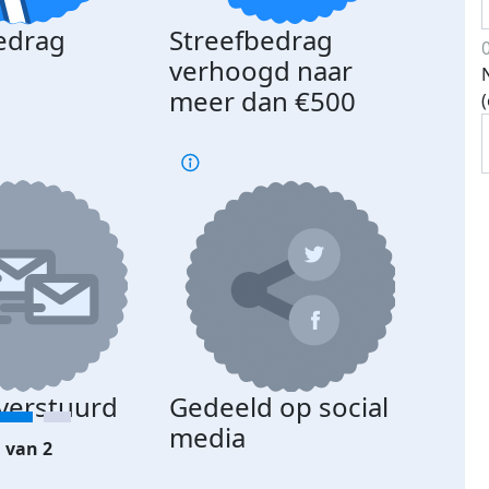
edrag
Streefbedrag
d
verhoogd naar
meer dan €500
 verstuurd
Gedeeld op social
media
 van 2