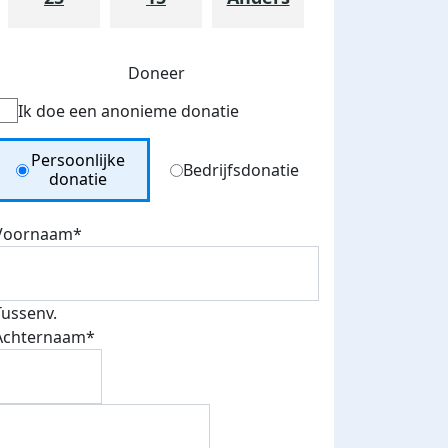
Doneer
Ik doe een anonieme donatie
Donation Type
Persoonlijke
Bedrijfsdonatie
donatie
Voornaam*
Tussenv.
Achternaam*