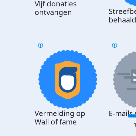
Vijf donaties
Streefb
ontvangen
behaal
Vermelding op
E-mails
Wall of fame
1