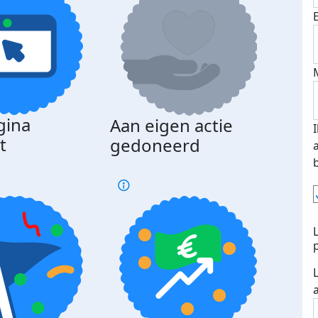
gina
Aan eigen actie
Dona
t
gedoneerd
beda