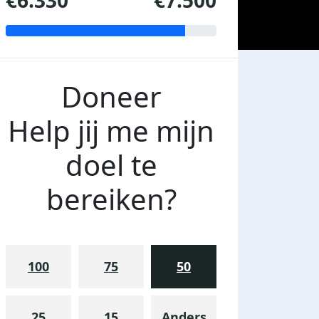
€6.330
€7.500
Doneer
Help jij me mijn
doel te
bereiken?
100
75
50
25
15
Anders