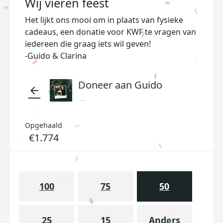
Wij vieren feest
Het lijkt ons mooi om in plaats van fysieke
cadeaus, een donatie voor KWF te vragen van
iedereen die graag iets wil geven!
-Guido & Clarina
Doneer aan Guido
arrow_back
Opgehaald
€1.774
100
75
50
25
15
Anders