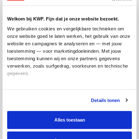
Welkom bij KWF. Fijn dat je onze website bezoekt.
We gebruiken cookies en vergelijkbare technieken om 
onze website goed te laten werken, het gebruik van onze 
website en campagnes te analyseren en — met jouw 
toestemming — voor marketingdoeleinden. Met jouw 
toestemming kunnen wij en onze partners gegevens 
verwerken, zoals surfgedrag, voorkeuren en technische 
Feestpagina gemaakt
gegevens.
Deze gegevens helpen ons om campagnes te meten, 
prestaties te verbeteren en relevante KWF-content te 
Details tonen
tonen. Je kunt je toestemming op elk moment wijzigen of 
intrekken via Cookie instellingen onderaan de pagina. De 
lijst met cookies is te vinden in het tabblad “details”.
Alles toestaan