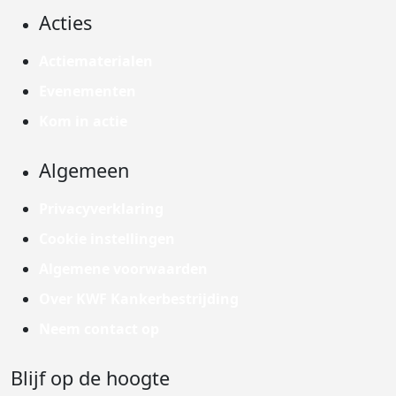
Acties
Actiematerialen
Evenementen
Kom in actie
Algemeen
Privacyverklaring
Cookie instellingen
Algemene voorwaarden
Over KWF Kankerbestrijding
Neem contact op
Blijf op de hoogte