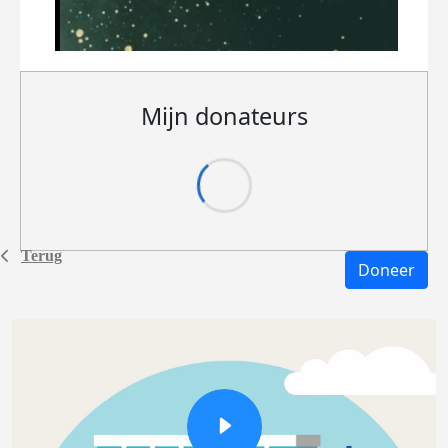
Mijn donateurs
Terug
Doneer