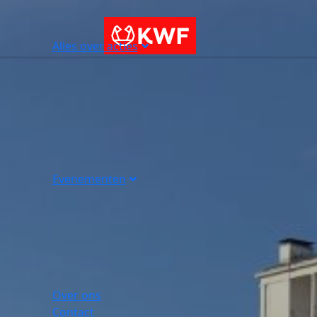
Alles over acties
Evenementen
Over ons
Contact