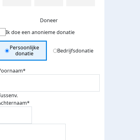
Doneer
Ik doe een anonieme donatie
Donation Type
Persoonlijke
Bedrijfsdonatie
donatie
Voornaam*
Tussenv.
Achternaam*