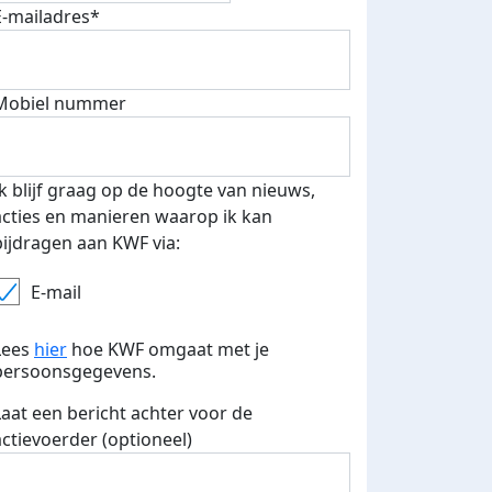
E-mailadres*
fondsenwerver
E-mails verstuurd
Mobiel nummer
Ik blijf graag op de hoogte van nieuws,
acties en manieren waarop ik kan
bijdragen aan KWF via:
E-mail
Lees
hier
hoe KWF omgaat met je
persoonsgegevens.
Laat een bericht achter voor de
actievoerder (optioneel)