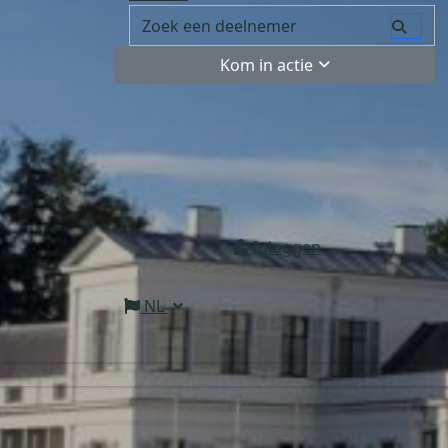
Kom in actie
Inloggen
NL