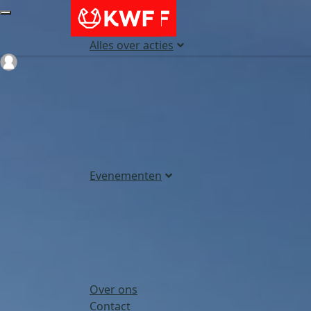
Alles over acties
Login
Evenementen
Over ons
Contact