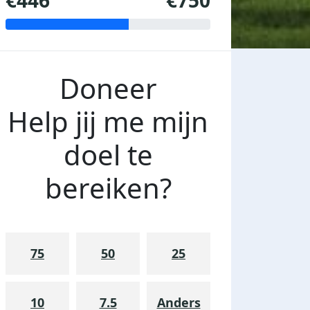
€446
€750
Doneer
Help jij me mijn
doel te
bereiken?
75
50
25
10
7.5
Anders