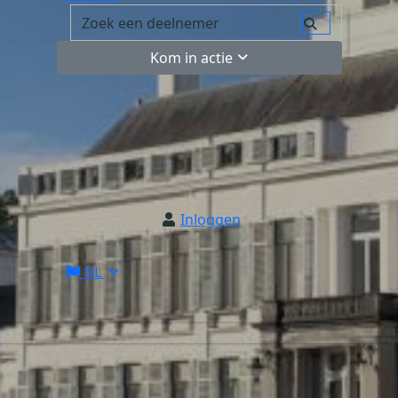
Kom in actie
Inloggen
NL