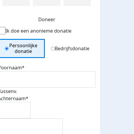
Doneer
Ik doe een anonieme donatie
Donation Type
Persoonlijke
Bedrijfsdonatie
donatie
Voornaam*
Tussenv.
Achternaam*