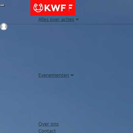
Alles over acties
Login
Evenementen
Over ons
Contact