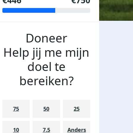
€446
€750
Doneer
Help jij me mijn
doel te
bereiken?
75
50
25
10
7.5
Anders