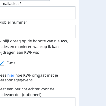
E-mailadres*
fondsenwerver
E-mails verstuurd
Mobiel nummer
Ik blijf graag op de hoogte van nieuws,
acties en manieren waarop ik kan
bijdragen aan KWF via:
E-mail
Lees
hier
hoe KWF omgaat met je
persoonsgegevens.
Laat een bericht achter voor de
actievoerder (optioneel)