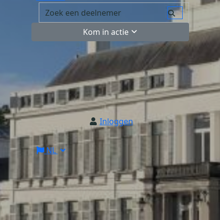
Kom in actie
Inloggen
NL