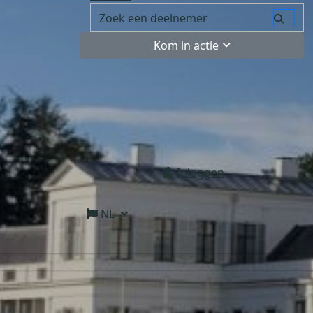
Kom in actie
Inloggen
NL