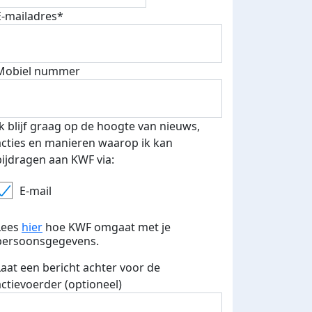
E-mailadres*
Mobiel nummer
Ik blijf graag op de hoogte van nieuws,
acties en manieren waarop ik kan
bijdragen aan KWF via:
E-mail
Lees
hier
hoe KWF omgaat met je
persoonsgegevens.
Laat een bericht achter voor de
actievoerder (optioneel)