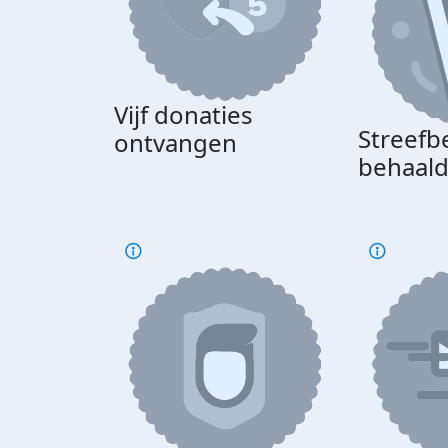
Vijf donaties
Streefb
ontvangen
behaal