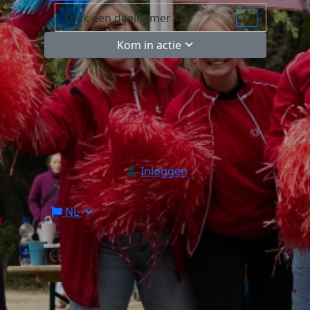
Kom in actie
Inloggen
NL