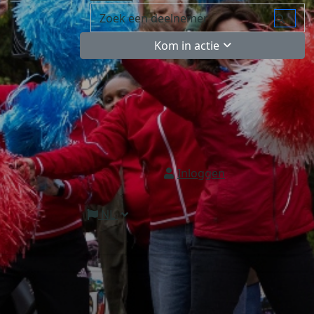
Kom in actie
Inloggen
NL