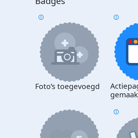
Badges
Actiepa
Foto’s toegevoegd
gemaak