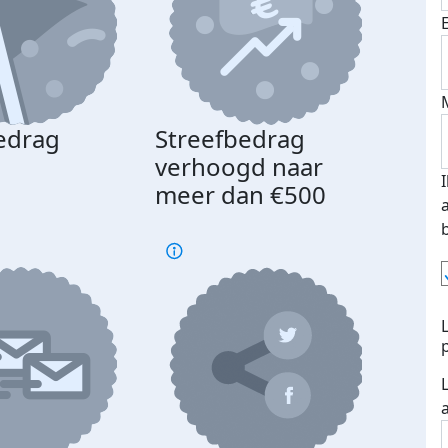
edrag
Streefbedrag
d
verhoogd naar
meer dan €500