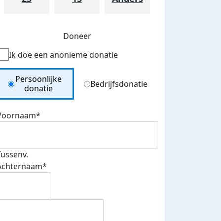
Doneer
Ik doe een anonieme donatie
Donation Type
Persoonlijke
Bedrijfsdonatie
donatie
Voornaam*
teurs
nkt
Tussenv.
Achternaam*