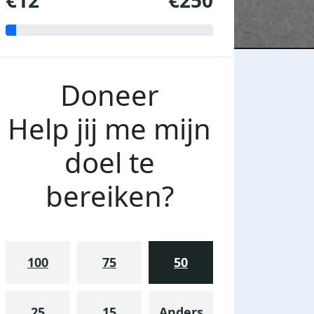
€12
€250
Doneer
Help jij me mijn
doel te
bereiken?
100
75
50
25
15
Anders