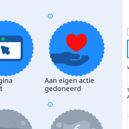
gina
Aan eigen actie
Dona
t
gedoneerd
beda