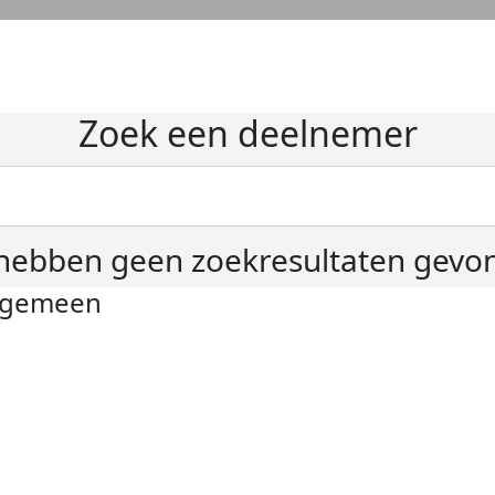
Zoek een deelnemer
hebben geen zoekresultaten gevo
lgemeen
ivacyverklaring
okie instellingen
gemene voorwaarden
er KWF Kankerbestrijding