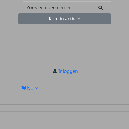
Kom in actie
Inloggen
NL