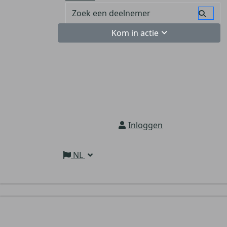
Kom in actie
Inloggen
NL