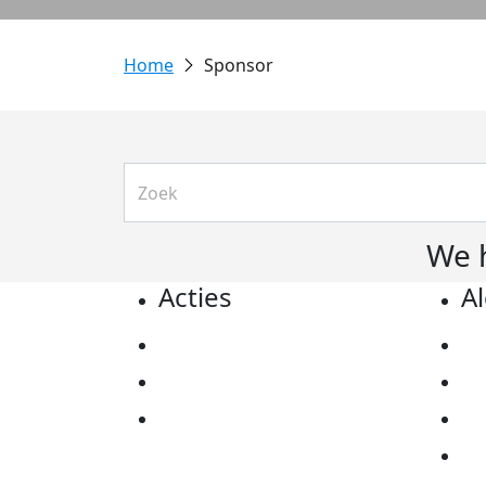
Sponsor
We 
Acties
A
Actiematerialen
Pr
Evenementen
Co
Kom in actie
Al
Ov