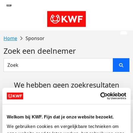
Sponsor
Zoek een deelnemer
We hebben geen zoekresultaten
gevonden
Acties
Welkom bij KWF. Fijn dat je onze website bezoekt.
Actiematerialen
We gebruiken cookies en vergelijkbare technieken om 
Evenementen