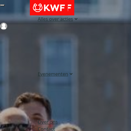
Alles over acties
Login
Evenementen
Over ons
Contact