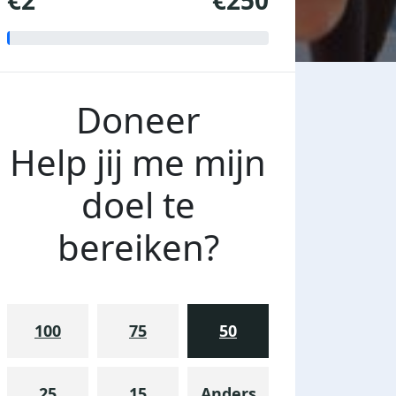
€2
€250
Doneer
Help jij me mijn
doel te
bereiken?
100
75
50
25
15
Anders