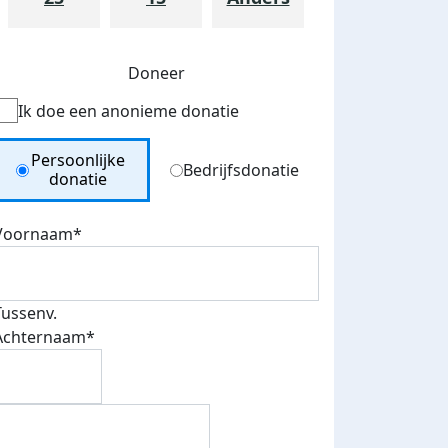
update rennen met henriette
dinsdag 1 oktober 2019
Doneer
Ik doe een anonieme donatie
Donation Type
Persoonlijke
Bedrijfsdonatie
donatie
Voornaam*
Tussenv.
Achternaam*