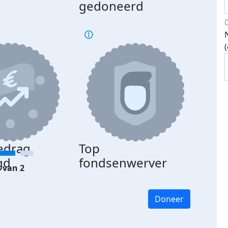
gedoneerd
edrag
Top
gd
fondsenwerver
 van 2
Doneer