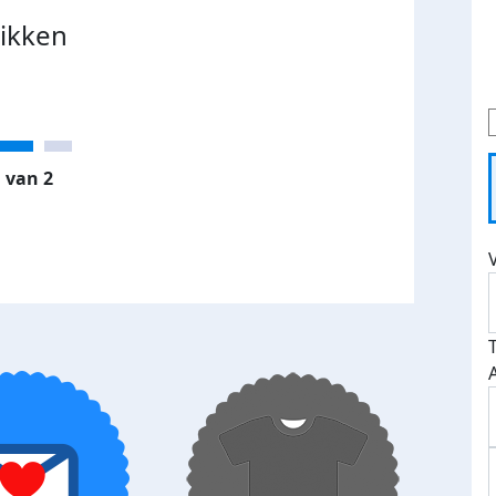
likken
 van 2