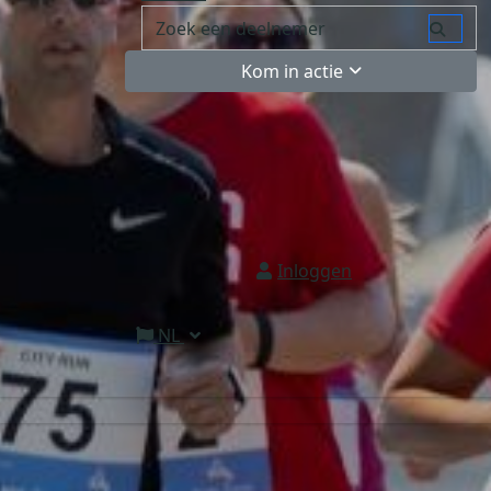
Kom in actie
Inloggen
NL