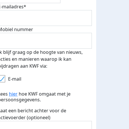
E-mailadres*
Eerste 5 donaties
Mobiel nummer
eld op social
ontvangen
we zijn er bijna, steun jij me ook?
ia
Deel op
Ik blijf graag op de hoogte van nieuws,
acties en manieren waarop ik kan
bijdragen aan KWF via:
E-mail
Lees
hier
hoe KWF omgaat met je
persoonsgegevens.
Laat een bericht achter voor de
actievoerder (optioneel)