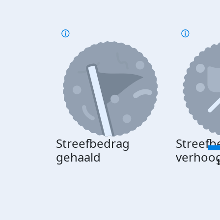
Streefbedrag
Streefb
gehaald
verhoo
1