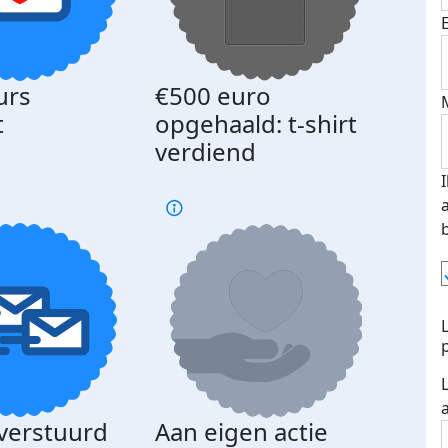
urs
€500 euro
Gede
t
opgehaald: t-shirt
med
verdiend
 verstuurd
Aan eigen actie