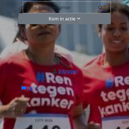
Kom in actie
Inloggen
NL