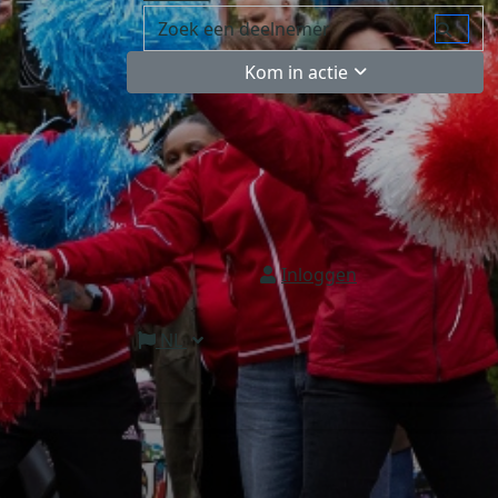
Kom in actie
Inloggen
NL