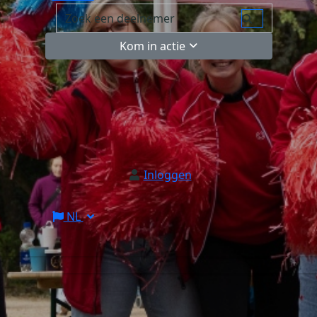
Kom in actie
Inloggen
NL