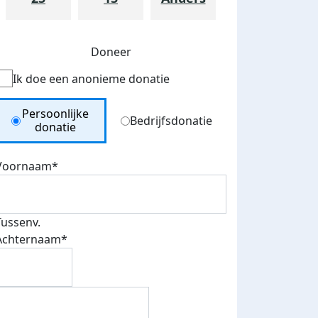
Doneer
Ik doe een anonieme donatie
Donation Type
Persoonlijke
Bedrijfsdonatie
donatie
Voornaam*
teurs
nkt
Tussenv.
Achternaam*