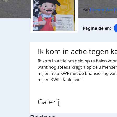
van
Herwin Van H
Ik kom in actie tegen k
Ik kom in actie om geld op te halen voo
want nog steeds krijgt 1 op de 3 mense
mij en help KWF met de financiering va
mij en KWF: dankjewel!
Galerij