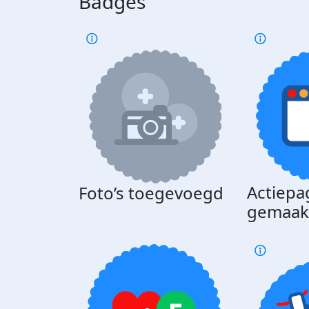
Badges
Actiepa
Foto’s toegevoegd
gemaak