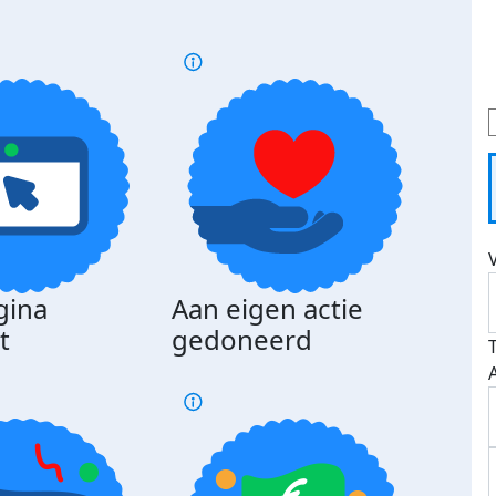
gina
Aan eigen actie
Dona
t
gedoneerd
beda