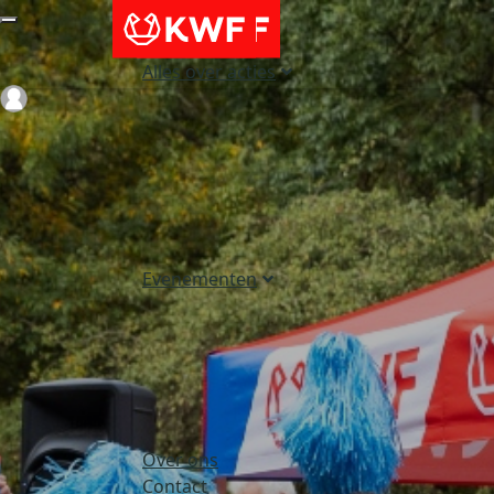
Alles over acties
Login
Evenementen
Over ons
Contact