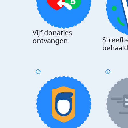
Vijf donaties
Streefb
ontvangen
behaal