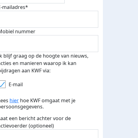
E-mailadres*
Mobiel nummer
Ik blijf graag op de hoogte van nieuws,
acties en manieren waarop ik kan
bijdragen aan KWF via:
E-mail
Lees
hier
hoe KWF omgaat met je
persoonsgegevens.
Laat een bericht achter voor de
actievoerder (optioneel)