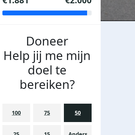
€1.881
€2.000
Doneer
Help jij me mijn
doel te
bereiken?
100
75
50
25
15
Anders