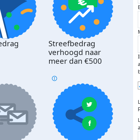
edrag
Streefbedrag
d
verhoogd naar
meer dan €500