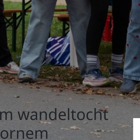
km wandeltocht
Bornem