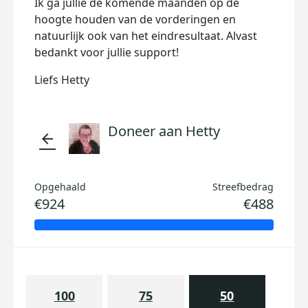
Ik ga jullie de komende maanden op de
hoogte houden van de vorderingen en
natuurlijk ook van het eindresultaat. Alvast
bedankt voor jullie support!
Liefs Hetty
Doneer aan Hetty
arrow_back
Opgehaald
Streefbedrag
€924
€488
100
75
50