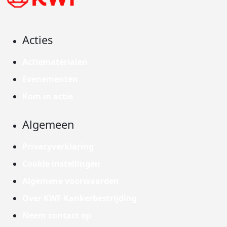
Acties
Actiematerialen
Evenementen
Kom in actie
Algemeen
Privacyverklaring
Cookie instellingen
Algemene voorwaarden
Over KWF Kankerbestrijding
Neem contact op