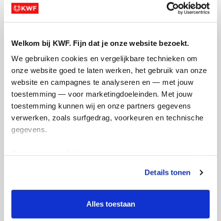
Welkom bij KWF. Fijn dat je onze website bezoekt.
We gebruiken cookies en vergelijkbare technieken om 
onze website goed te laten werken, het gebruik van onze 
Ik wil bijdragen aan de transactiekosten
website en campagnes te analyseren en — met jouw 
en betaal €0.75 extra.
toestemming — voor marketingdoeleinden. Met jouw 
toestemming kunnen wij en onze partners gegevens 
Doneer nu
verwerken, zoals surfgedrag, voorkeuren en technische 
gegevens.
Deze gegevens helpen ons om campagnes te meten, 
prestaties te verbeteren en relevante KWF-content te 
Opgehaald
Streefbedrag
Details tonen
tonen. Je kunt je toestemming op elk moment wijzigen of 
€924
€488
intrekken via Cookie instellingen onderaan de pagina. De 
lijst met cookies is te vinden in het tabblad “details”.
Alles toestaan
Doneer
Word lid van mijn team