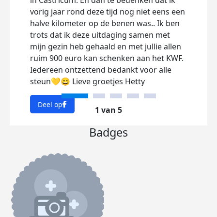
in Castricum. En dan te bedenken dat ik
roet 
vorig jaar rond deze tijd nog niet eens een
klim
halve kilometer op de benen was.. Ik ben
Uite
trots dat ik deze uitdaging samen met
terw
mijn gezin heb gehaald en met jullie allen
moei
ruim 900 euro kan schenken aan het KWF.
Ik pr
Iedereen ontzettend bedankt voor alle
insp
steun💛😄 Lieve groetjes Hetty
gezi
Deel op
Dee
1 van 5
Badges