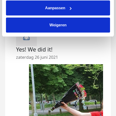
Aanpassen
Updates
Weigeren
Yes! We did it!
Ik 
zaterdag 26 juni 2021
zond