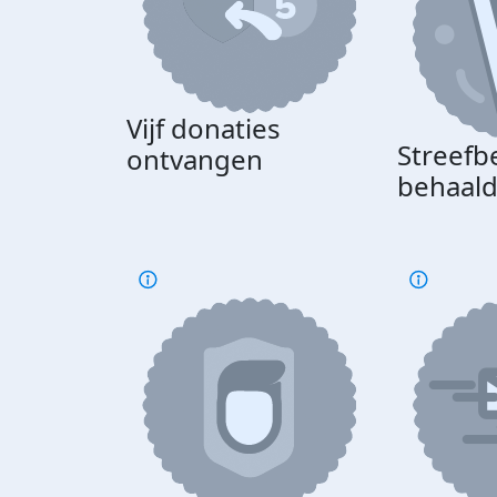
Vijf donaties
Streefb
ontvangen
behaal