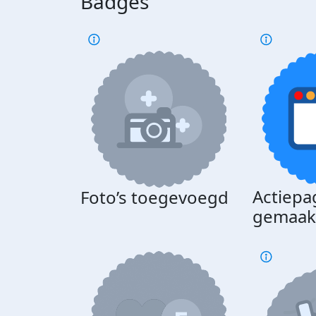
Badges
Actiepa
Foto’s toegevoegd
gemaak