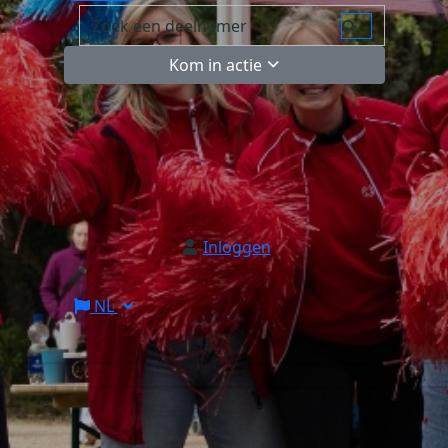
Kom in actie
Inloggen
NL