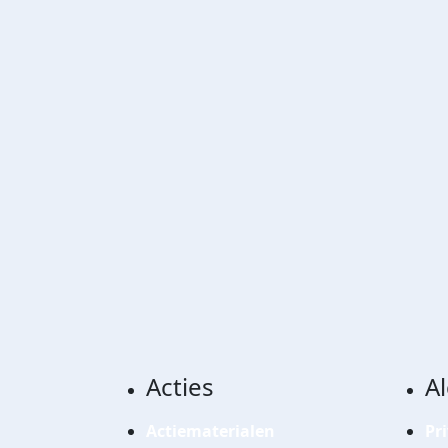
Acties
A
Actiematerialen
Pr