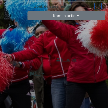
Kom in actie
Inloggen
NL