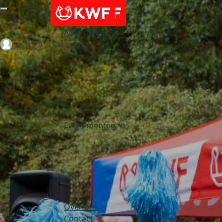
Alles over acties
Login
Evenementen
Over ons
Contact