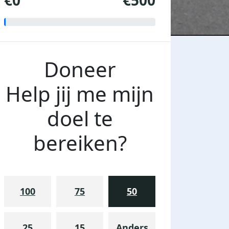
€0
€500
Doneer
Help jij me mijn
doel te
bereiken?
100
75
50
25
15
Anders