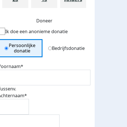
Doneer
Ik doe een anonieme donatie
Donation Type
Persoonlijke
Bedrijfsdonatie
donatie
Voornaam*
teurs
nkt
Tussenv.
Achternaam*