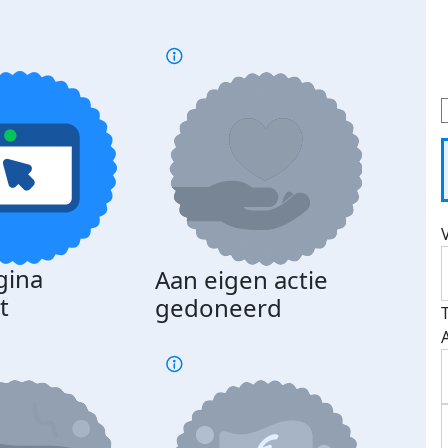
gina
Aan eigen actie
Dona
t
gedoneerd
beda