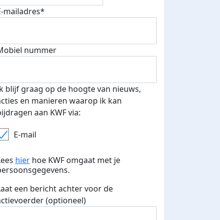
E-mailadres*
Mobiel nummer
Ik blijf graag op de hoogte van nieuws,
acties en manieren waarop ik kan
bijdragen aan KWF via:
E-mail
Lees
hier
hoe KWF omgaat met je
persoonsgegevens.
Laat een bericht achter voor de
actievoerder (optioneel)