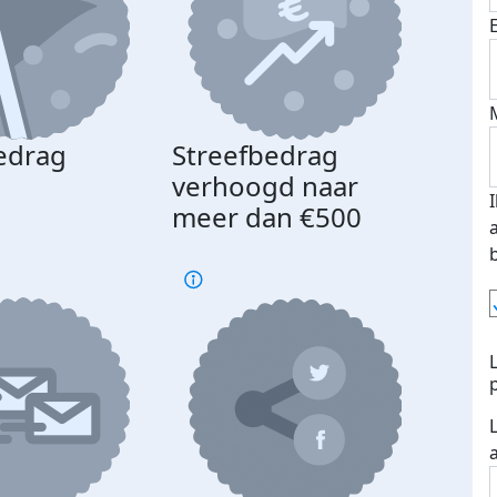
edrag
Streefbedrag
d
verhoogd naar
meer dan €500