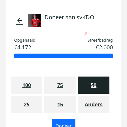
Doneer aan svKDO
arrow_back
Opgehaald
Streefbedrag
€4.172
€2.000
100
75
50
25
15
Anders
Doneer