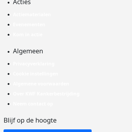
Acties
Actiematerialen
Evenementen
Kom in actie
Algemeen
Privacyverklaring
Cookie instellingen
Algemene voorwaarden
Over KWF Kankerbestrijding
Neem contact op
Blijf op de hoogte