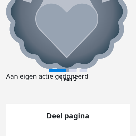
Aan eigen actie gedoneerd
1 van 3
Deel pagina