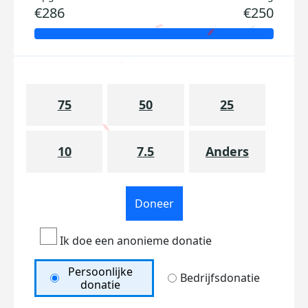
€286
€250
75
50
25
10
7.5
Anders
Doneer
Ik doe een anonieme donatie
Persoonlijke
Bedrijfsdonatie
donatie