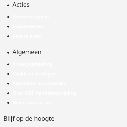
Acties
Actiematerialen
Evenementen
Kom in actie
Algemeen
Privacyverklaring
Cookie instellingen
Algemene voorwaarden
Over KWF Kankerbestrijding
Neem contact op
Blijf op de hoogte