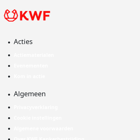
Acties
Actiematerialen
Evenementen
Kom in actie
Algemeen
Privacyverklaring
Cookie instellingen
Algemene voorwaarden
Over KWF Kankerbestrijding