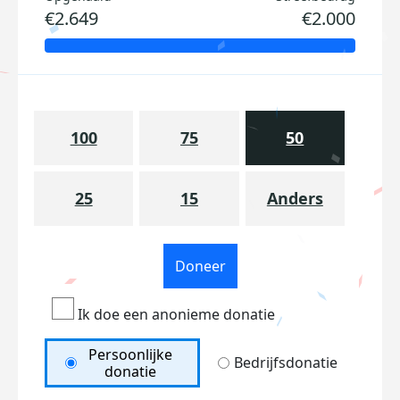
€2.649
€2.000
100
75
50
25
15
Anders
Doneer
Ik doe een anonieme donatie
Persoonlijke
Bedrijfsdonatie
donatie