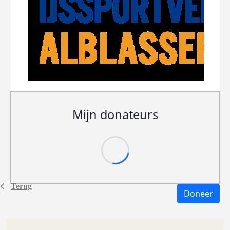
Mijn donateurs
Terug
Doneer