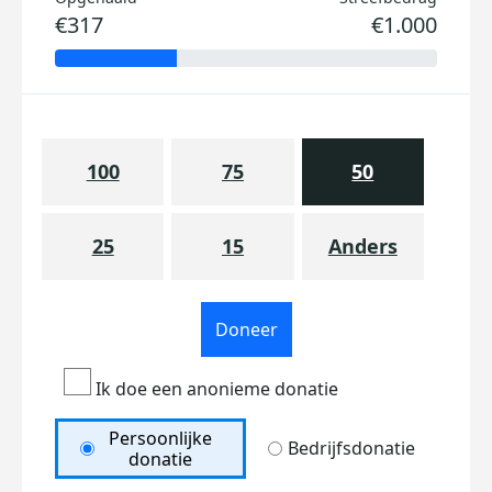
€317
€1.000
100
75
50
25
15
Anders
Doneer
Ik doe een anonieme donatie
Persoonlijke
Bedrijfsdonatie
donatie