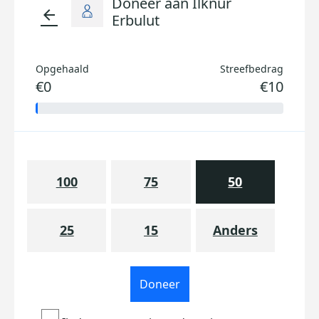
Doneer aan Ilknur
arrow_back
Erbulut
Opgehaald
Streefbedrag
€0
€10
100
75
50
25
15
Anders
Doneer