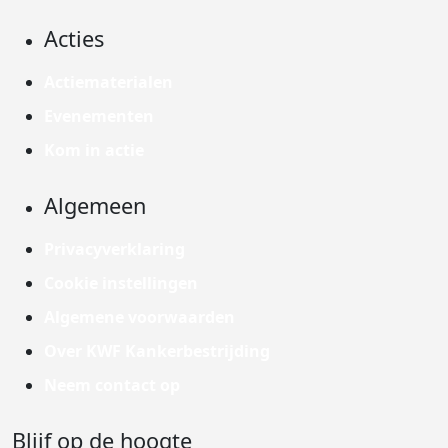
Acties
Actiematerialen
Evenementen
Kom in actie
Algemeen
Privacyverklaring
Cookie instellingen
Algemene voorwaarden
Over KWF Kankerbestrijding
Neem contact op
Blijf op de hoogte