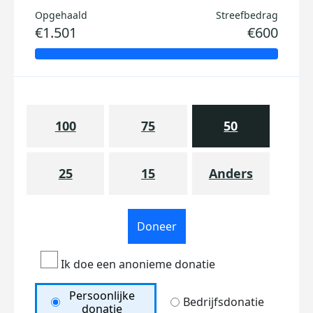
Opgehaald
Streefbedrag
€1.501
€600
100
75
50
25
15
Anders
Doneer
Ik doe een anonieme donatie
Persoonlijke
Bedrijfsdonatie
donatie