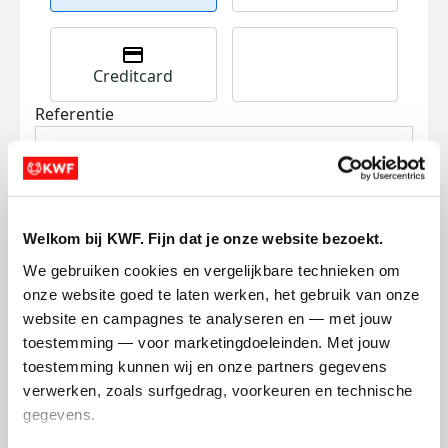
Creditcard
Referentie
Welkom bij KWF. Fijn dat je onze website bezoekt.
We gebruiken cookies en vergelijkbare technieken om 
onze website goed te laten werken, het gebruik van onze 
Ik wil bijdragen aan de transactiekosten
website en campagnes te analyseren en — met jouw 
en betaal €0.75 extra.
toestemming — voor marketingdoeleinden. Met jouw 
Doneer nu
toestemming kunnen wij en onze partners gegevens 
verwerken, zoals surfgedrag, voorkeuren en technische 
gegevens.