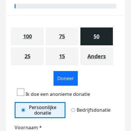
100
75
50
25
15
Anders
Doneer
Ik doe een anonieme donatie
Persoonlijke
Bedrijfsdonatie
donatie
Voornaam *