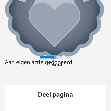
Aan eigen actie gedoneerd
1 van 3
Deel pagina