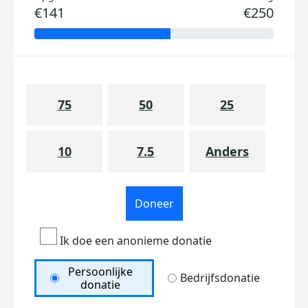
€141
€250
75
50
25
10
7.5
Anders
Doneer
Ik doe een anonieme donatie
Persoonlijke
Bedrijfsdonatie
donatie