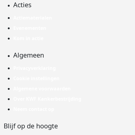
Acties
Actiematerialen
Evenementen
Kom in actie
Algemeen
Privacyverklaring
Cookie instellingen
Algemene voorwaarden
Over KWF Kankerbestrijding
Neem contact op
Blijf op de hoogte