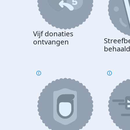
Vijf donaties
Streefb
ontvangen
behaal