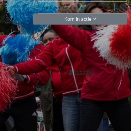
Kom in actie
Inloggen
NL