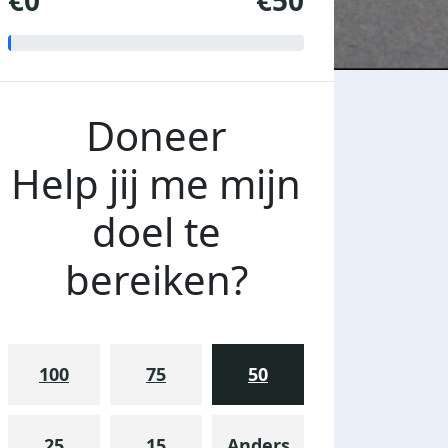
€0
€50
Doneer
Help jij me mijn
doel te
bereiken?
100
75
50
25
15
Anders