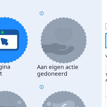
gina
Aan eigen actie
Dona
t
gedoneerd
beda