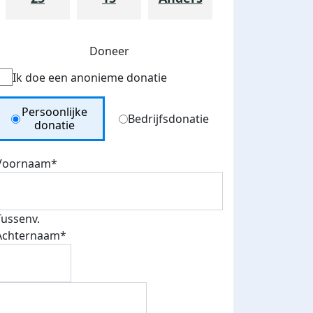
Doneer
Ik doe een anonieme donatie
Donation Type
Persoonlijke
Bedrijfsdonatie
donatie
Voornaam*
teurs
nkt
Tussenv.
Achternaam*