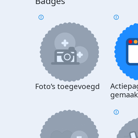
Badges
Actiepa
Foto’s toegevoegd
gemaak