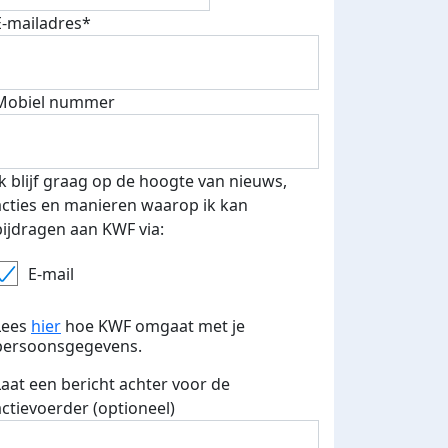
E-mailadres*
Mobiel nummer
Ik blijf graag op de hoogte van nieuws,
acties en manieren waarop ik kan
bijdragen aan KWF via:
E-mail
Lees
hier
hoe KWF omgaat met je
persoonsgegevens.
Laat een bericht achter voor de
actievoerder (optioneel)