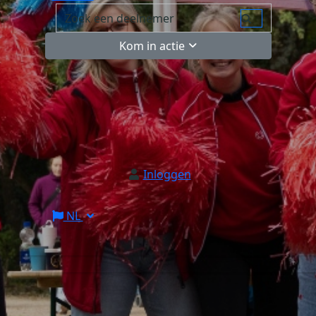
Kom in actie
Inloggen
NL