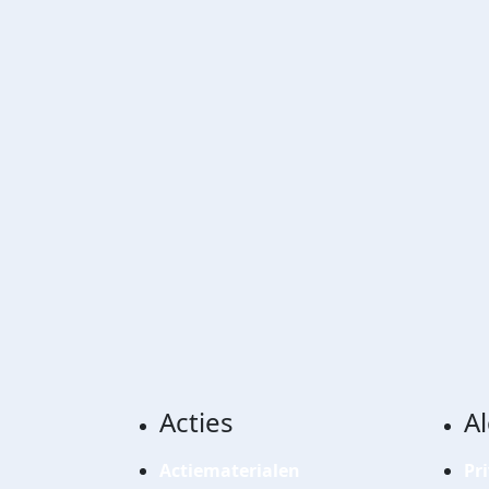
Acties
A
Actiematerialen
Pr