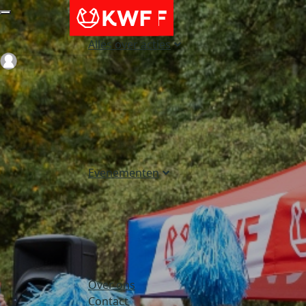
Alles over acties
Login
Evenementen
Over ons
Contact