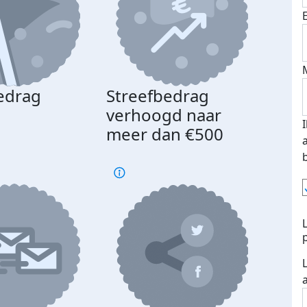
edrag
Streefbedrag
d
verhoogd naar
meer dan €500