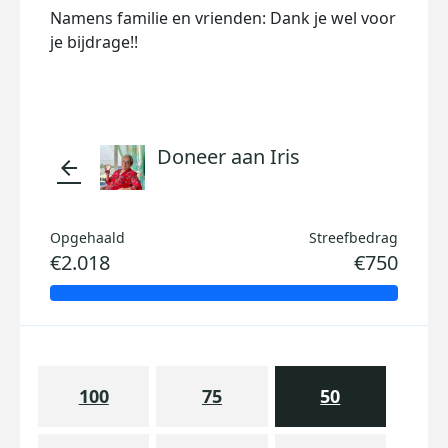
Namens familie en vrienden: Dank je wel voor
je bijdrage!!
Doneer aan Iris
arrow_back
Opgehaald
Streefbedrag
€2.018
€750
100
75
50