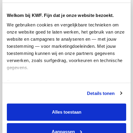
Badges
Welkom bij KWF. Fijn dat je onze website bezoekt.
We gebruiken cookies en vergelijkbare technieken om 
onze website goed te laten werken, het gebruik van onze 
website en campagnes te analyseren en — met jouw 
toestemming — voor marketingdoeleinden. Met jouw 
toestemming kunnen wij en onze partners gegevens 
verwerken, zoals surfgedrag, voorkeuren en technische 
gegevens.
Deze gegevens helpen ons om campagnes te meten, 
Foto’s toegevoegd
prestaties te verbeteren en relevante KWF-content te 
Details tonen
tonen. Je kunt je toestemming op elk moment wijzigen of 
intrekken via Cookie instellingen onderaan de pagina. De 
lijst met cookies is te vinden in het tabblad “details”.
Alles toestaan
Aanpassen