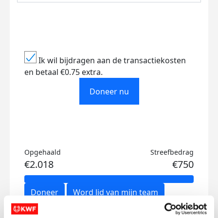
Ik wil bijdragen aan de transactiekosten
en betaal €0.75 extra.
Doneer nu
Opgehaald
Streefbedrag
€2.018
€750
Doneer
Word lid van mijn team