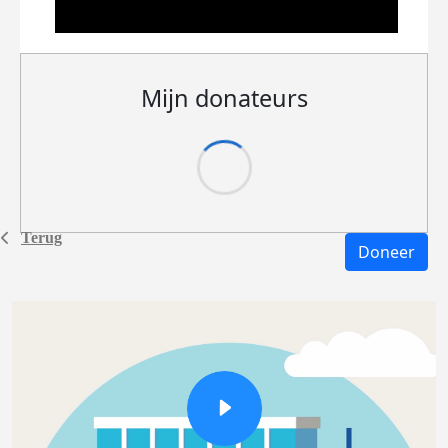
Mijn donateurs
Terug
Doneer