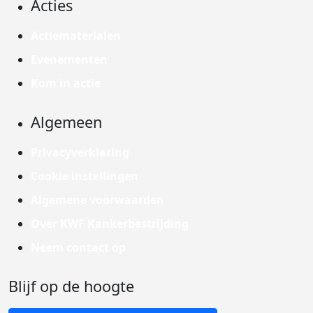
Acties
Actiematerialen
Evenementen
Kom in actie
Algemeen
Privacyverklaring
Cookie instellingen
Algemene voorwaarden
Over KWF Kankerbestrijding
Neem contact op
Blijf op de hoogte