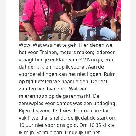
Wow! Wat was het te gek! Hier deden we
Alle
het voor. Trainen, meters maken; iedereen
moei
vraagt ben je er klaar voor??? Nou ja, euh,
het 
dat denk ik en hoop ik vooral. Aan de
dank
voorbereidingen kan het niet liggen. Ruim
de a
op tijd fietsten we naar Leiden. De rest
gewee
zouden we daar zien. Wat een
vrag
mierenhoop op de garenmarkt. De
voel
zenuwplas voor dames was een uitdaging.
ook 
Rijen dik voor de dixies. Eenmaal in start
trane
vak F werd al snel duidelijk dat de start om
de li
10 uur niet voor ons gold. Om 10.35 klikte
Jaci
ik mijn Garmin aan. Eindelijk uit het
en ge