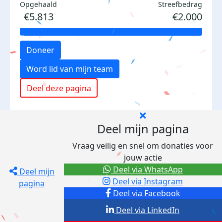
Opgehaald
Streefbedrag
€5.813
€2.000
Doneer
Word lid van mijn team
Deel deze pagina
Deel mijn pagina
Vraag veilig en snel om donaties voor
jouw actie
Deel via WhatsApp
Deel mijn
Deel via Instagram
pagina
Deel via Facebook
Deel via LinkedIn