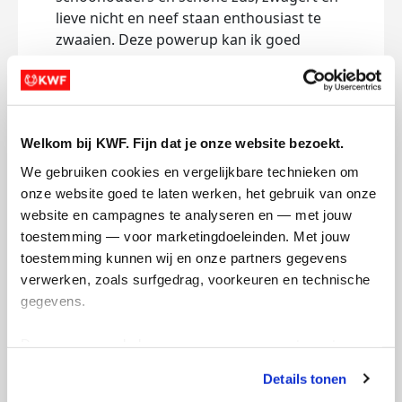
lieve nicht en neef staan enthousiast te
zwaaien. Deze powerup kan ik goed
gebruiken. De spinterlaan die wordt
omgebouwd tot sprinterlaan is hylarisch,
mensen zijn verkleed, spanborden “run
for your life 1000 people are chasing you”
Welkom bij KWF. Fijn dat je onze website bezoekt.
“pick a Nice butt to follow” “pain is maar
voor even, Strava is forever” en ga zo
We gebruiken cookies en vergelijkbare technieken om 
maar door. Voor mijn gevoel vliegt deze
onze website goed te laten werken, het gebruik van onze 
straat voorbij. Om de hoek staat een
website en campagnes te analyseren en — met jouw 
fanfare onder een tent, ik heb een zwak
toestemming — voor marketingdoeleinden. Met jouw 
voor fanfare en maak een gebaar van
toestemming kunnen wij en onze partners gegevens 
dankjewel; staan daar zus en moeder van
verwerken, zoals surfgedrag, voorkeuren en technische 
Eva. Voor mijn gevoel staan die overal,
gegevens.
maar ik bedenk nu dat ik ook de
singelloop erbij betrek in mijn hoofd. Oe,
Deze gegevens helpen ons om campagnes te meten, 
even koppie koel houden. Zeker als ik de
prestaties te verbeteren en relevante KWF-content te 
Details tonen
eerste echte uitvaller op de grond zie
tonen. Je kunt je toestemming op elk moment wijzigen of 