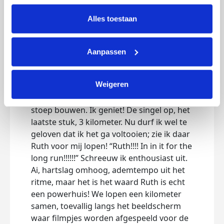
liggen. Er is al veel hulp bij, ook in
intrekken via Cookie instellingen onderaan de pagina. De 
hulphesjes. De jonge vrouw trekt met haar
lijst met cookies is te vinden in het tabblad “details”.
Alles toestaan
benen. Ik hoop dat het nu weer goed met
haar is. Naar om dit te zien. Ik verbaas me
erover dat dit kan gebeuren, voel je dit
Aanpassen
niet eerder aankomen? Ik neem even gas
terug. Ondertussen aangemoedigd door
Weigeren
Leidse stamgasten van de kroegen die ik
passeer en studenten die feestjes op hun
stoep bouwen. Ik geniet! De singel op, het
laatste stuk, 3 kilometer. Nu durf ik wel te
geloven dat ik het ga voltooien; zie ik daar
Ruth voor mij lopen! “Ruth!!!! In in it for the
long run!!!!!!” Schreeuw ik enthousiast uit.
Ai, hartslag omhoog, ademtempo uit het
ritme, maar het is het waard Ruth is echt
een powerhuis! We lopen een kilometer
samen, toevallig langs het beeldscherm
waar filmpjes worden afgespeeld voor de