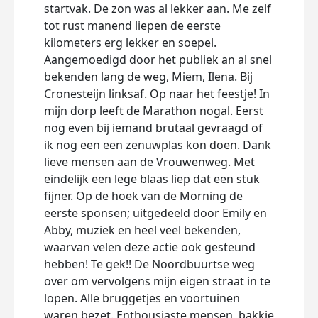
startvak. De zon was al lekker aan. Me zelf
dag t
tot rust manend liepen de eerste
giste
kilometers erg lekker en soepel.
gema
Aangemoedigd door het publiek an al snel
delen
bekenden lang de weg, Miem, Ilena. Bij
dan s
Cronesteijn linksaf. Op naar het feestje! In
is he
mijn dorp leeft de Marathon nogal. Eerst
oude
nog even bij iemand brutaal gevraagd of
kan 
ik nog een een zenuwplas kon doen. Dank
of 10
lieve mensen aan de Vrouwenweg. Met
ik he
eindelijk een lege blaas liep dat een stuk
er d
fijner. Op de hoek van de Morning de
halv
eerste sponsen; uitgedeeld door Emily en
voel 
Abby, muziek en heel veel bekenden,
team
waarvan velen deze actie ook gesteund
Jaci
hebben! Te gek!! De Noordbuurtse weg
hebb
over om vervolgens mijn eigen straat in te
drag
lopen. Alle bruggetjes en voortuinen
posit
waren bezet. Enthousiaste mensen, bakkie
maken