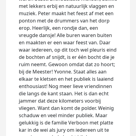
met lekkers erbij en natuurlijk vlaggen en
haar 
muziek. Peter maakt het feest af met een
de tr
ponton met de drummers van het dorp
nemen
erop. Heerlijk, een rondje dan, een
impa
vreugde dansje! Alle buren waren buiten
met z
en maakten er een waar feest van. Daar
nogma
waar iedereen, op dit toch wel pleuris eind
gewe
de bochten af snijdt, is er één bocht die je
ruim neemt. Gewoon omdat dat zo hoort;
Dee
bij de Meester! Yvonne. Staat alles aan
elkaar te kletsen en het publiek is laaiend
enthousiast! Nog meer lieve vriendinnen
die langs de kant staan. Het is dan echt
jammer dat deze kilometers voorbij
vliegen. Want dan komt de polder. Weinig
schaduw en veel minder publiek. Maar
gelukkig is de familie Verboon met platte
kar in de wei als jury om iedereen uit te