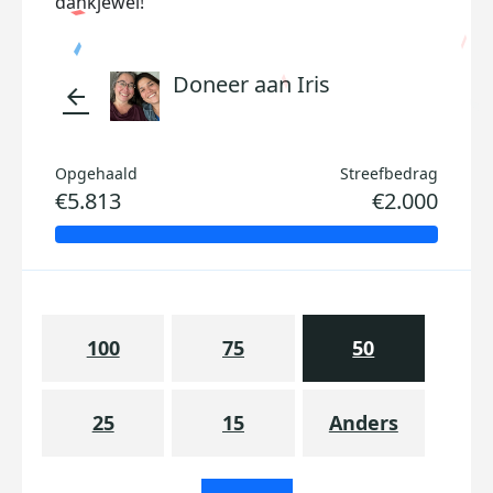
dankjewel!
Doneer aan Iris
arrow_back
Opgehaald
Streefbedrag
€5.813
€2.000
100
75
50
25
15
Anders