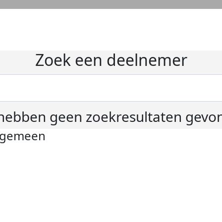
Zoek een deelnemer
hebben geen zoekresultaten gevo
lgemeen
ivacyverklaring
okie instellingen
gemene voorwaarden
er KWF Kankerbestrijding