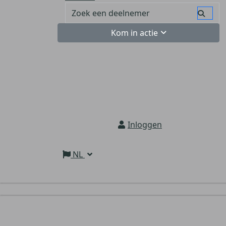
Kom in actie
Inloggen
NL