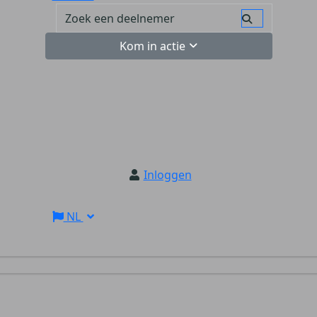
Kom in actie
Inloggen
NL