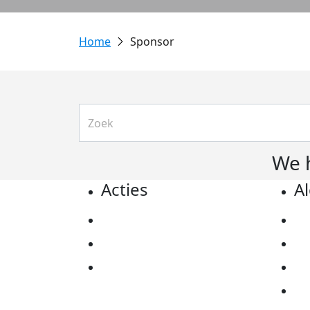
Sponsor
We 
Acties
A
Actiematerialen
Pr
Evenementen
Co
Kom in actie
Al
Ov