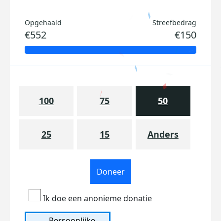
Opgehaald
Streefbedrag
€552
€150
100
75
50
25
15
Anders
Doneer
Ik doe een anonieme donatie
Persoonlijke