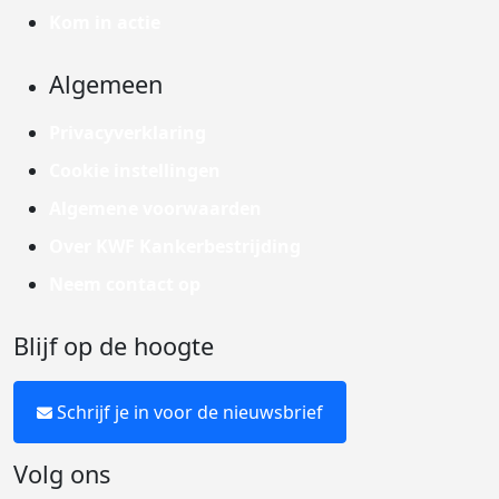
Kom in actie
Algemeen
Privacyverklaring
Cookie instellingen
Algemene voorwaarden
Over KWF Kankerbestrijding
Neem contact op
Blijf op de hoogte
Schrijf je in voor de nieuwsbrief
Volg ons