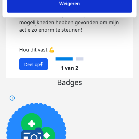
Weigeren
De dagen in de week vliegen voorbij. Wat
Nog 
tof om te zien dat jullie de tijd en
€100
mogelijkheden hebben gevonden om mijn
Het 
actie zo enorm te steunen!
zwaa
mora
Hou dit vast 💪
Met 
voor
Ensc
Deel op
1 van 2
enth
Ande
Badges
Dee