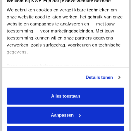
Welkom bij KWF. Fijn dat je onze website bezoekt.
We gebruiken cookies en vergelijkbare technieken om 
onze website goed te laten werken, het gebruik van onze 
website en campagnes te analyseren en — met jouw 
toestemming — voor marketingdoeleinden. Met jouw 
Opgehaald
Streefbedrag
toestemming kunnen wij en onze partners gegevens 
€2.925
€3.500
verwerken, zoals surfgedrag, voorkeuren en technische 
gegevens.
Doneer
Deze gegevens helpen ons om campagnes te meten, 
prestaties te verbeteren en relevante KWF-content te 
Details tonen
Updates
tonen. Je kunt je toestemming op elk moment wijzigen of 
intrekken via Cookie instellingen onderaan de pagina. De 
lijst met cookies is te vinden in het tabblad “details”.
Alles toestaan
Aanpassen
Nog 41 dagen!
Wa
zaterdag 4 april 2026
zond