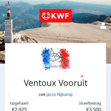
Ventoux Vooruit
van
Jacco Nijkamp
Opgehaald
Streefbedrag
€2.925
€3.500