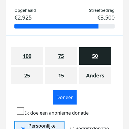
Opgehaald
Streefbedrag
€2.925
€3.500
100
75
50
25
15
Anders
Doneer
Ik doe een anonieme donatie
Persoonlijke
Bedrijfsdonatie