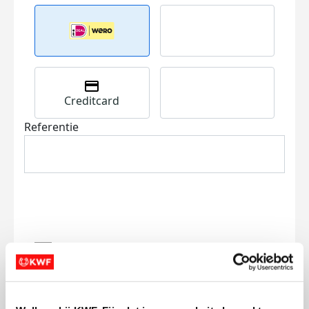
Creditcard
Referentie
Ik wil bijdragen aan de transactiekosten
en betaal €0.75 extra.
Doneer nu