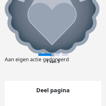
Aan eigen actie gedoneerd
1 van 3
Deel pagina