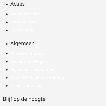
Acties
Actiematerialen
Evenementen
Kom in actie
Algemeen
Privacyverklaring
Cookie instellingen
Algemene voorwaarden
Over KWF Kankerbestrijding
Neem contact op
Blijf op de hoogte