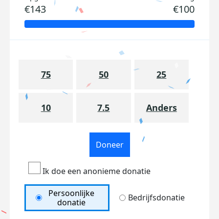
€143
€100
75
50
25
10
7.5
Anders
Doneer
Ik doe een anonieme donatie
Persoonlijke
Bedrijfsdonatie
donatie