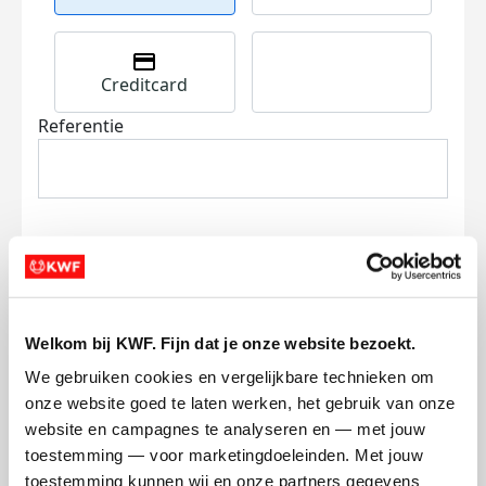
Creditcard
Referentie
Ik wil bijdragen aan de transactiekosten
Welkom bij KWF. Fijn dat je onze website bezoekt.
en betaal €0.75 extra.
We gebruiken cookies en vergelijkbare technieken om 
Doneer nu
onze website goed te laten werken, het gebruik van onze 
website en campagnes te analyseren en — met jouw 
toestemming — voor marketingdoeleinden. Met jouw 
toestemming kunnen wij en onze partners gegevens 