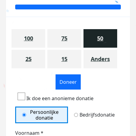
100
75
50
25
15
Anders
Doneer
Ik doe een anonieme donatie
Persoonlijke
Bedrijfsdonatie
donatie
Voornaam *