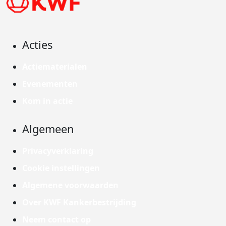
Acties
Actiematerialen
Evenementen
Kom in actie
Algemeen
Privacyverklaring
Cookie instellingen
Algemene voorwaarden
Over KWF Kankerbestrijding
Neem contact op