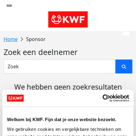
Sponsor
Zoek een deelnemer
We hebben geen zoekresultaten
gevonden
Acties
Welkom bij KWF. Fijn dat je onze website bezoekt.
Actiematerialen
We gebruiken cookies en vergelijkbare technieken om 
Evenementen