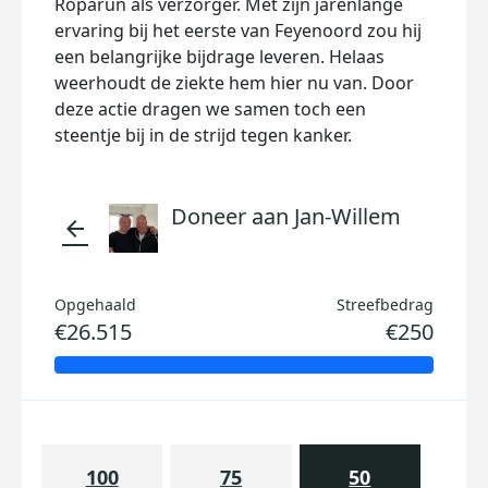
Roparun als verzorger. Met zijn jarenlange
ervaring bij het eerste van Feyenoord zou hij
een belangrijke bijdrage leveren. Helaas
weerhoudt de ziekte hem hier nu van. Door
deze actie dragen we samen toch een
steentje bij in de strijd tegen kanker.
Doneer aan Jan-Willem
arrow_back
Opgehaald
Streefbedrag
€26.515
€250
100
75
50