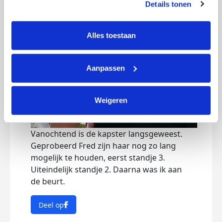
Details tonen
tonen. Je kunt je toestemming op elk moment wijzigen of 
intrekken via Cookie instellingen onderaan de pagina. De 
lijst met cookies is te vinden in het tabblad “details”.
Alles toestaan
Aanpassen
Weigeren
Vanochtend is de kapster langsgeweest.
Geprobeerd Fred zijn haar nog zo lang
mogelijk te houden, eerst standje 3.
Uiteindelijk standje 2. Daarna was ik aan
de beurt.
Deel op